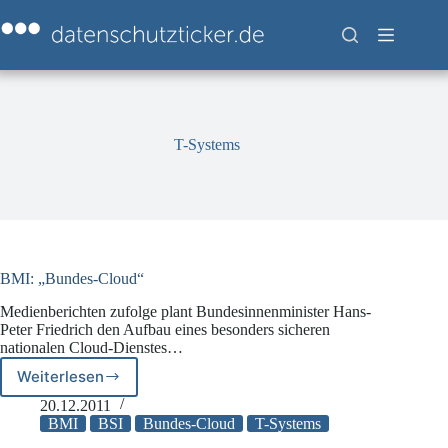
Zum
Inhalt
springen
T-Systems
BMI: „Bundes-Cloud“
Medienberichten zufolge plant Bundesinnenminister Hans-
Peter Friedrich den Aufbau eines besonders sicheren
nationalen Cloud-Dienstes…
Weiterlesen
BMI:
„Bundes-
20.12.2011
Cloud“
BMI
BSI
Bundes-Cloud
T-Systems