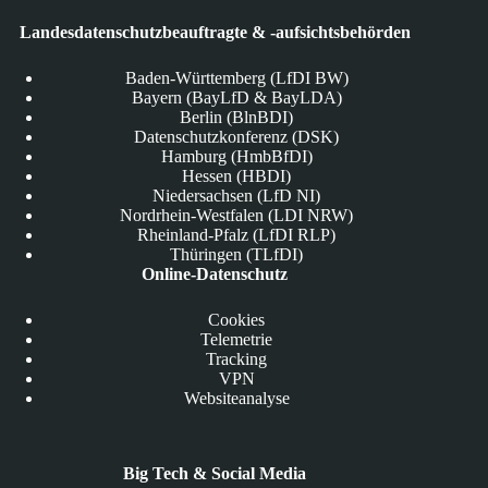
Landesdatenschutzbeauftragte & -aufsichtsbehörden
Baden-Württemberg (LfDI BW)
Bayern (BayLfD & BayLDA)
Berlin (BlnBDI)
Datenschutzkonferenz (DSK)
Hamburg (HmbBfDI)
Hessen (HBDI)
Niedersachsen (LfD NI)
Nordrhein-Westfalen (LDI NRW)
Rheinland-Pfalz (LfDI RLP)
Thüringen (TLfDI)
Online-Datenschutz
Cookies
Telemetrie
Tracking
VPN
Websiteanalyse
Big Tech & Social Media