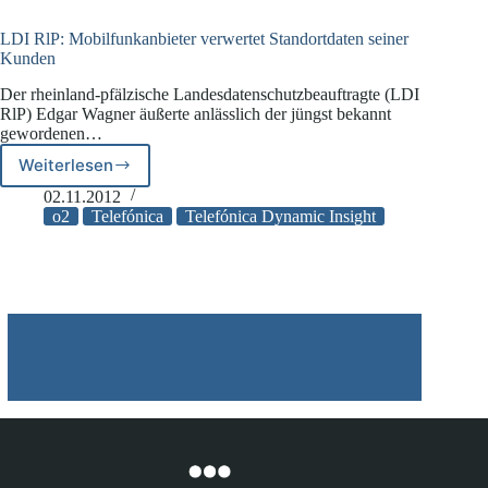
und
Vermarktung
LDI RlP: Mobilfunkanbieter verwertet Standortdaten seiner
von
Kunden
Standortdaten
Der rheinland-pfälzische Landesdatenschutzbeauftragte (LDI
in
RlP) Edgar Wagner äußerte anlässlich der jüngst bekannt
Deutschland
gewordenen…
Weiterlesen
LDI
RlP:
02.11.2012
Mobilfunkanbieter
o2
Telefónica
Telefónica Dynamic Insight
verwertet
Standortdaten
seiner
Kunden