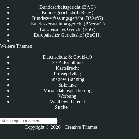
Bundesarbeitsgericht (BAG)
Bundesgerichtshof (BGH)
Bundesverfassungsgericht (BVerfG)
Bundesverwaltungsgericht (BVerwG)
Europäisches Gericht (EuG)
Europäischer Gerichtshof (EuGH)
Weitere Themen
Datenschutz & Covid-19
EEA-Richtlinie
Kartellrecht
Presseprivileg
Shadow Banning
Spionage
Vorratsdatenspeicherung
Werbung
Wettbewerbsrecht
Suche
K
Copyright © 2026 -
Creative Themes
e
i