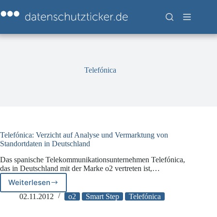
Zum
Inhalt
springen
Telefónica
Telefónica: Verzicht auf Analyse und Vermarktung von
Standortdaten in Deutschland
Das spanische Telekommunikationsunternehmen Telefónica,
das in Deutschland mit der Marke o2 vertreten ist,…
Weiterlesen
Telefónica:
Verzicht
02.11.2012
o2
Smart Step
Telefónica
auf
Analyse