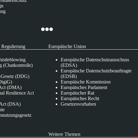
endatenschutz
gn
ung
 Regulierung
Europäische Union
istleblowing
Europäische Datenschutzausschuss
 (Chatkontrolle)
(EDSA)
Europäische Datenschutzbeauftragte
e-Gesetz (DDG)
(EDSB)
DigiG)
Europäische Kommission
s Act (DMA)
Europäisches Parlament
nal Resilience Act
Europäischer Rat
Europäisches Recht
s Act (DSA)
Gesetzesvorhaben
nie
nnutzungsgesetz
Weitere Themen