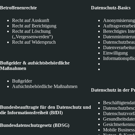
Betroffenenrechte
Datenschutz-Basics
Recht auf Auskunft
Anonymisierung
Recht auf Berichtigung
Auftragsverarbe
Recht auf Löschung
Berechtigtes Int
(„Vergessenwerden“)
Datenminimieru
Recht auf Widerspruch
Datenschutzbeau
Datenverarbeitu
Einwilligung
Informationspfli
Bußgelder & aufsichtsbehördliche
Maßnahmen
Bußgelder
Aufsichtsbehördliche Maßnahmen
Datenschutz in der P
Beschäftigtenda
Bundesbeauftragte für den Datenschutz und
Datenschutzbes
die Informationsfreiheit (BfDI)
Datenschutzvorf
Gesundheitsdate
Gesichtserkenn
Bundesdatenschutzgesetz (BDSG)
Mobile Business