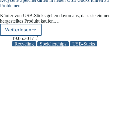
Recycelte Speicherkarten in neuen USB-Sticks führen zu
Problemen
Käufer von USB-Sticks gehen davon aus, dass sie ein neu
hergestelltes Produkt kaufen.…
Weiterlesen
Recycelte
Speicherkarten
19.05.2017
in
Recycling
Speicherchips
USB-Sticks
neuen
USB-
Sticks
führen
zu
Problemen