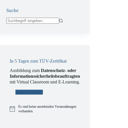
Suche
Keine
Ergebnisse
In 5 Tagen zum TÜV-Zertifikat
Ausbildung zum
Datenschutz- oder
Informationssicherheitsbeauftragten
mit Virtual Classroom und E-Learning.
Jetzt buchen!
Es sind keine anstehenden Veranstaltungen
H
vorhanden.
i
n
w