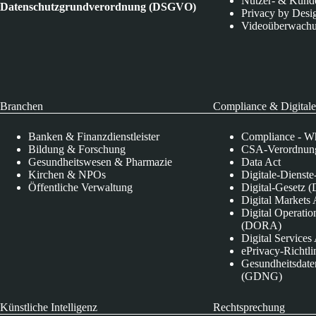
Nutzer- & Kund
Datenschutzgrundverordnung (DSGVO)
Privacy by Desi
Videoüberwach
Branchen
Compliance & Digitale
Banken & Finanzdienstleister
Compliance - Wh
Bildung & Forschung
CSA-Verordnung
Gesundheitswesen & Pharmazie
Data Act
Kirchen & NPOs
Digitale-Dienst
Öffentliche Verwaltung
Digital-Gesetz (
Digital Market
Digital Operatio
(DORA)
Digital Service
ePrivacy-Richtli
Gesundheitsdate
(GDNG)
Künstliche Intelligenz
Rechtsprechung