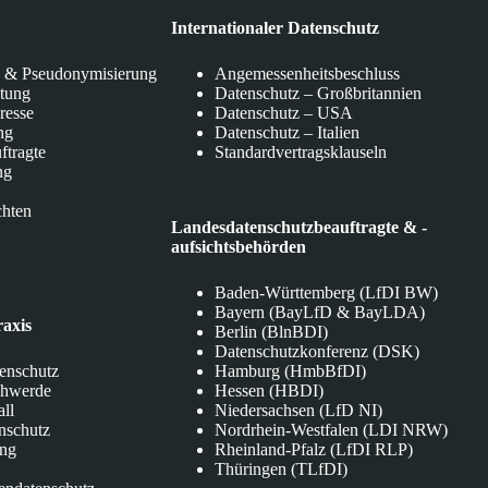
Internationaler Datenschutz
 & Pseudonymisierung
Angemessenheitsbeschluss
itung
Datenschutz – Großbritannien
eresse
Datenschutz – USA
ng
Datenschutz – Italien
ftragte
Standardvertragsklauseln
ng
chten
Landesdatenschutzbeauftragte & -
aufsichtsbehörden
Baden-Württemberg (LfDI BW)
Bayern (BayLfD & BayLDA)
raxis
Berlin (BlnBDI)
Datenschutzkonferenz (DSK)
tenschutz
Hamburg (HmbBfDI)
chwerde
Hessen (HBDI)
all
Niedersachsen (LfD NI)
nschutz
Nordrhein-Westfalen (LDI NRW)
ung
Rheinland-Pfalz (LfDI RLP)
Thüringen (TLfDI)