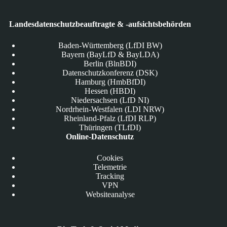
Landesdatenschutzbeauftragte & -aufsichtsbehörden
Baden-Württemberg (LfDI BW)
Bayern (BayLfD & BayLDA)
Berlin (BlnBDI)
Datenschutzkonferenz (DSK)
Hamburg (HmbBfDI)
Hessen (HBDI)
Niedersachsen (LfD NI)
Nordrhein-Westfalen (LDI NRW)
Rheinland-Pfalz (LfDI RLP)
Thüringen (TLfDI)
Online-Datenschutz
Cookies
Telemetrie
Tracking
VPN
Websiteanalyse