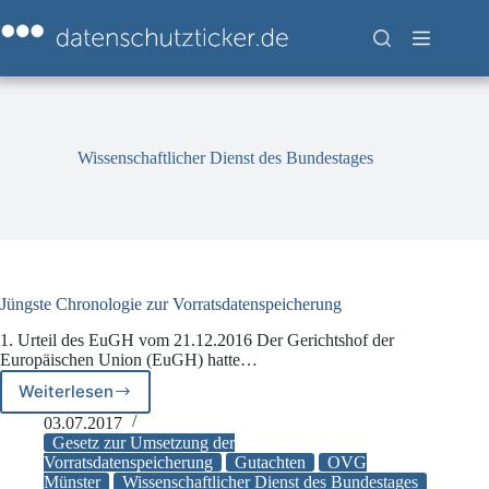
Zum
Inhalt
springen
Wissenschaftlicher Dienst des Bundestages
Jüngste Chronologie zur Vorratsdatenspeicherung
1. Urteil des EuGH vom 21.12.2016 Der Gerichtshof der
Europäischen Union (EuGH) hatte…
Weiterlesen
Jüngste
Chronologie
03.07.2017
zur
Gesetz zur Umsetzung der
Vorratsdatenspeicherung
Vorratsdatenspeicherung
Gutachten
OVG
Münster
Wissenschaftlicher Dienst des Bundestages