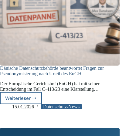
Dänische Datenschutzbehörde beantwortet Fragen zur
Pseudonymisierung nach Urteil des EuGH
Der Europäische Gerichtshof (EuGH) hat mit seiner
Entscheidung im Fall C-413/23 eine Klarstellung…
Weiterlesen
Dänische
Datenschutzbehörde
15.01.2026
Datenschutz-News
beantwortet
Fragen
zur
Pseudonymisierung
nach