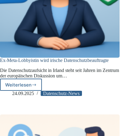
Ex-Meta-Lobbyistin wird irische Datenschutzbeauftragte
Die Datenschutzaufsicht in Irland steht seit Jahren im Zentrum
der europäischen Diskussion um…
Weiterlesen
Ex-
Meta-
24.09.2025
Datenschutz-News
Lobbyistin
wird
irische
Datenschutzbeauftragte