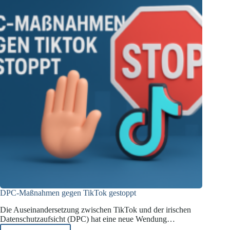
Urteil
des
EuGH
DPC-Maßnahmen gegen TikTok gestoppt
Die Auseinandersetzung zwischen TikTok und der irischen
Datenschutzaufsicht (DPC) hat eine neue Wendung…