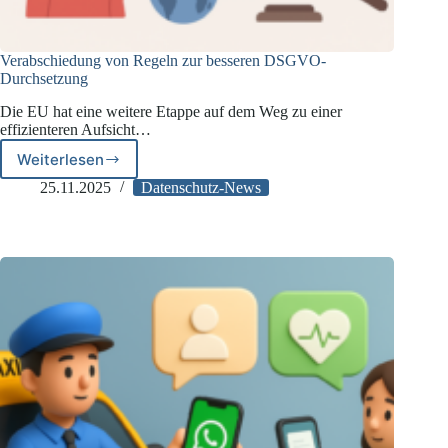
Verabschiedung von Regeln zur besseren DSGVO-
Durchsetzung
Die EU hat eine weitere Etappe auf dem Weg zu einer
effizienteren Aufsicht…
Weiterlesen
Verabschiedung
von
25.11.2025
Datenschutz-News
Regeln
zur
besseren
DSGVO-
Durchsetzung