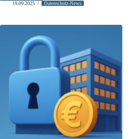
Datenschutzrisiken
19.09.2025
Datenschutz-News
beim
Weiterverkauf
von
Retourenpaketen