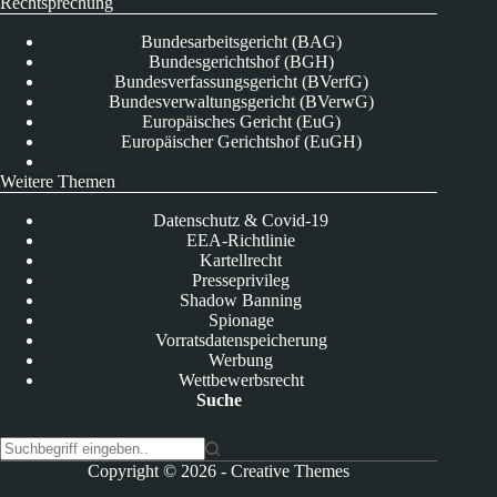
Rechtsprechung
Bundesarbeitsgericht (BAG)
Bundesgerichtshof (BGH)
Bundesverfassungsgericht (BVerfG)
Bundesverwaltungsgericht (BVerwG)
Europäisches Gericht (EuG)
Europäischer Gerichtshof (EuGH)
Weitere Themen
Datenschutz & Covid-19
EEA-Richtlinie
Kartellrecht
Presseprivileg
Shadow Banning
Spionage
Vorratsdatenspeicherung
Werbung
Wettbewerbsrecht
Suche
K
Copyright © 2026 -
Creative Themes
e