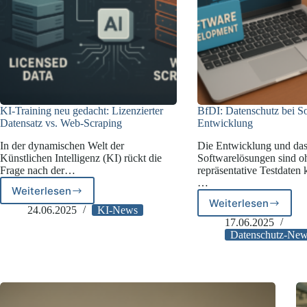
KI-Training neu gedacht: Lizenzierter
BfDI: Datenschutz bei S
Datensatz vs. Web-Scraping
Entwicklung
In der dynamischen Welt der
Die Entwicklung und das
Künstlichen Intelligenz (KI) rückt die
Softwarelösungen sind o
Frage nach der…
repräsentative Testdaten
…
Weiterlesen
KI-
Weiterlesen
BfDI:
Training
24.06.2025
KI-News
Datenschut
neu
17.06.2025
bei
gedacht:
Datenschutz-Ne
Software-
Lizenzierter
Entwicklung
Datensatz
vs.
Web-
Scraping