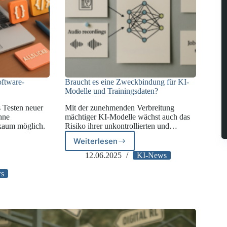
oftware-
Braucht es eine Zweckbindung für KI-
Modelle und Trainingsdaten?
 Testen neuer
Mit der zunehmenden Verbreitung
hne
mächtiger KI-Modelle wächst auch das
 kaum möglich.
Risiko ihrer unkontrollierten und…
Weiterlesen
Braucht
es
12.06.2025
KI-News
z
eine
Zweckbindung
ws
für
KI-
Modelle
und
Trainingsdaten?