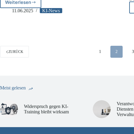
Weiterlesen
BfDI:
Häufige
11.06.2025
KI-News
Fehler
beim
KI-
Einsatz
in
Unternehmen
1
2
ZURÜCK
Meist gelesen
Verantwo
Widerspruch gegen KI-
Diensten
Training bleibt wirksam
Verwaltu