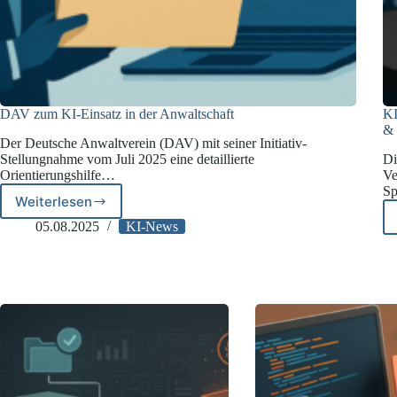
DAV zum KI-Einsatz in der Anwaltschaft
KI
& 
Der Deutsche Anwaltverein (DAV) mit seiner Initiativ-
Stellungnahme vom Juli 2025 eine detaillierte
Di
Orientierungshilfe…
Ve
Sp
Weiterlesen
DAV
zum
05.08.2025
KI-News
KI-
Einsatz
in
der
Anwaltschaft