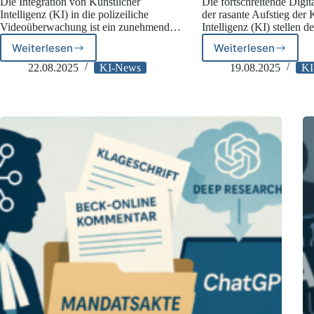
Die Integration von Künstlicher
Die fortschreitende Digit
Intelligenz (KI) in die polizeiliche
der rasante Aufstieg der 
Videoüberwachung ist ein zunehmend…
Intelligenz (KI) stellen 
Weiterlesen
Weiterlesen
LfD
TLfDI
NI
zu
22.08.2025
KI-News
19.08.2025
KI
&
Betroffenen
TLfDI
bei
kritisieren
KI-
KI-
Systemen
gestützte
Videoüberwachung
der
Polizei