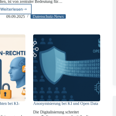
lten, ist von zentraler Bedeutung für…
Weiterlesen
Praxisrelevantes
EuGH-
09.09.2025
Datenschutz-News
Urteil
zu
pseudonymisierten
Daten
hten bei KI-
Anonymisierung bei KI und Open Data
Die Digitalisierung schreitet