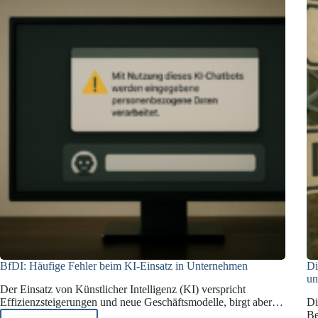
BfDI: Häufige Fehler beim KI-Einsatz in Unternehmen
Di
un
Der Einsatz von Künstlicher Intelligenz (KI) verspricht
Effizienzsteigerungen und neue Geschäftsmodelle, birgt aber…
Di
Be