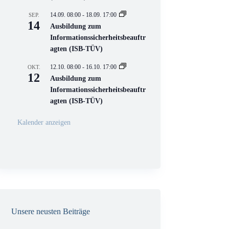
e
l
14.09. 08:00
-
18.09. 17:00
SEP.
l
14
Ausbildung zum
V
Informationssicherheitsbeauftr
e
r
agten (ISB-TÜV)
a
n
12.10. 08:00
-
16.10. 17:00
OKT.
s
12
Ausbildung zum
t
a
Informationssicherheitsbeauftr
l
agten (ISB-TÜV)
t
u
n
Kalender anzeigen
g
Unsere neusten Beiträge