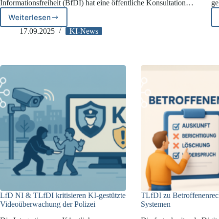
Informationsfreiheit (BfDI) hat eine öffentliche Konsultation…
ge
Weiterlesen
BfDI:
Öffentliche
17.09.2025
KI-News
Konsultation
zu
KI-
Modellen
LfD NI & TLfDI kritisieren KI-gestützte
TLfDI zu Betroffenenrec
Videoüberwachung der Polizei
Systemen