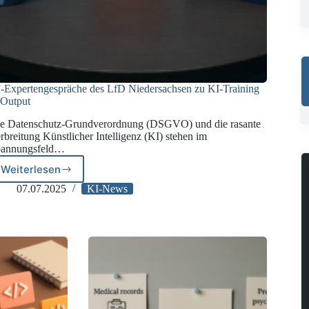
-Expertengespräche des LfD Niedersachsen zu KI-Training
Output
e Datenschutz-Grundverordnung (DSGVO) und die rasante
rbreitung Künstlicher Intelligenz (KI) stehen im
annungsfeld…
Weiterlesen
KI-
Expertengespräche
07.07.2025
KI-News
des
LfD
Niedersachsen
zu
KI-
Training
&
Output