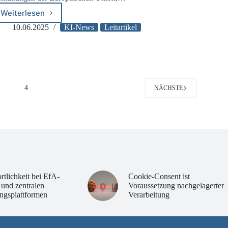
Weiterlesen
Digitalgesetzgebung
made
10.06.2025
KI-News
Leitartikel
in
EU
–
komplex,
widersprüchlich,
unübersichtlich?
3
4
NÄCHSTE
rtlichkeit bei EfA-
Cookie-Consent ist
 und zentralen
Voraussetzung nachgelagerter
ngsplattformen
Verarbeitung