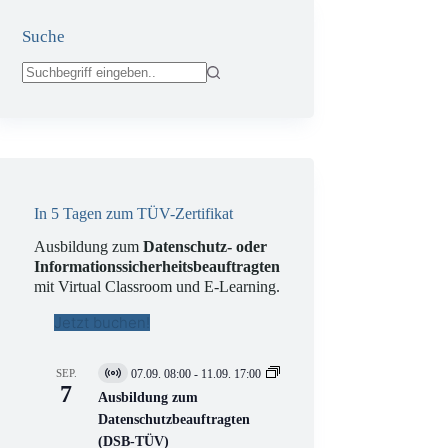
Suche
Keine
Ergebnisse
In 5 Tagen zum TÜV-Zertifikat
Ausbildung zum
Datenschutz- oder
Informationssicherheitsbeauftragten
mit Virtual Classroom und E-Learning.
Jetzt buchen!
SEP.
07.09. 08:00
-
11.09. 17:00
V
7
i
Ausbildung zum
r
Datenschutzbeauftragten
t
(DSB-TÜV)
u