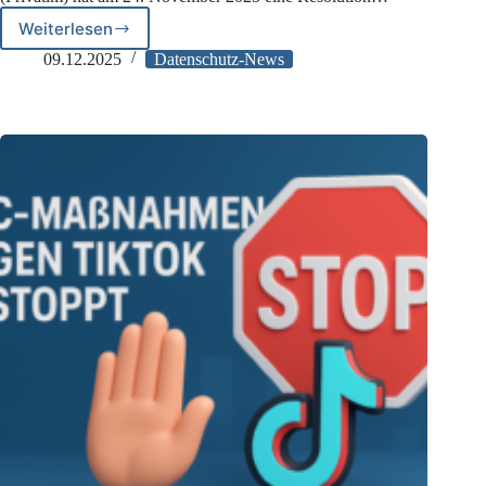
Weiterlesen
Internationale
Cloud-
09.12.2025
Datenschutz-News
Dienste:
Schweizer
Datenschützer
statuieren
faktisches
Verbot