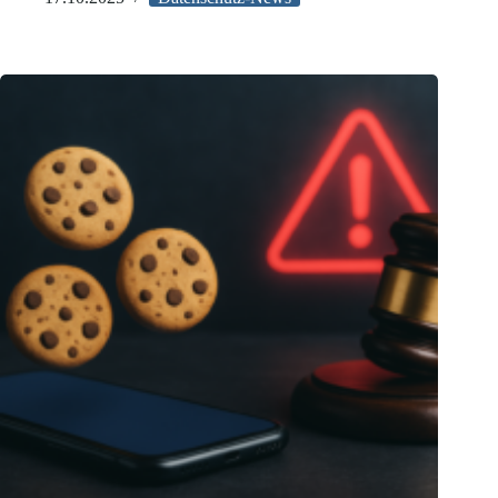
Regeln
für
politische
Online-
Wahlwerbung