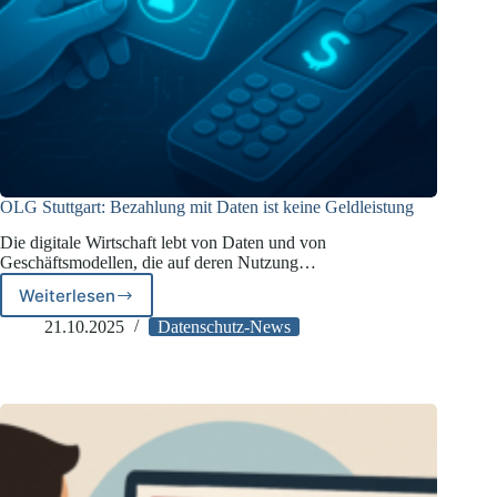
OLG Stuttgart: Bezahlung mit Daten ist keine Geldleistung
Die digitale Wirtschaft lebt von Daten und von
Geschäftsmodellen, die auf deren Nutzung…
Weiterlesen
OLG
Stuttgart:
21.10.2025
Datenschutz-News
Bezahlung
mit
Daten
ist
keine
Geldleistung