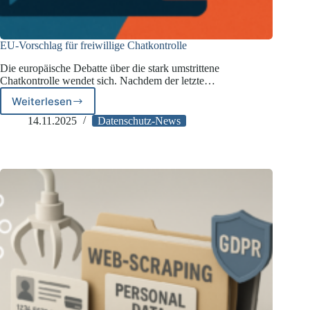
EU-Vorschlag für freiwillige Chatkontrolle
Die europäische Debatte über die stark umstrittene
Chatkontrolle wendet sich. Nachdem der letzte…
Weiterlesen
EU-
Vorschlag
14.11.2025
Datenschutz-News
für
freiwillige
Chatkontrolle