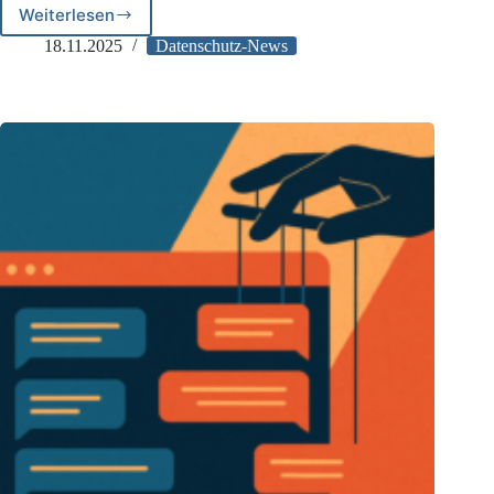
Weiterlesen
HBDI:
Einsatz
18.11.2025
Datenschutz-News
von
Microsoft
365
datenschutzkonform