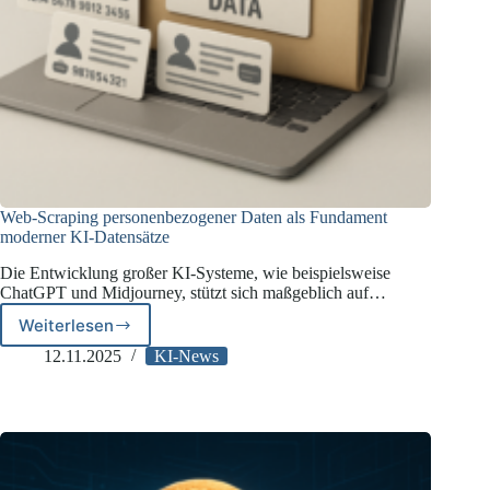
Web-Scraping personenbezogener Daten als Fundament
moderner KI-Datensätze
Die Entwicklung großer KI-Systeme, wie beispielsweise
ChatGPT und Midjourney, stützt sich maßgeblich auf…
Weiterlesen
Web-
Scraping
12.11.2025
KI-News
personenbezogener
Daten
als
Fundament
moderner
KI-