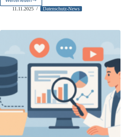
Weiterlesen
BfDI
genehmigt
11.11.2025
Datenschutz-News
ersten
Cookie-
Manager