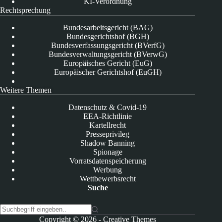
KI-Verordnung
Rechtsprechung
Bundesarbeitsgericht (BAG)
Bundesgerichtshof (BGH)
Bundesverfassungsgericht (BVerfG)
Bundesverwaltungsgericht (BVerwG)
Europäisches Gericht (EuG)
Europäischer Gerichtshof (EuGH)
Weitere Themen
Datenschutz & Covid-19
EEA-Richtlinie
Kartellrecht
Presseprivileg
Shadow Banning
Spionage
Vorratsdatenspeicherung
Werbung
Wettbewerbsrecht
Suche
K
Copyright © 2026 -
Creative Themes