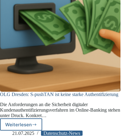
OLG Dresden: S-pushTAN ist keine starke Authentifizierung
Die Anforderungen an die Sicherheit digitaler
Kundenauthentifizierungsverfahren im Online-Banking stehen
unter Druck. Konkret…
Weiterlesen
OLG
Dresden:
21.07.2025
Datenschutz-News