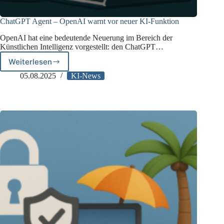
ChatGPT Agent – OpenAI warnt vor neuer KI-Funktion
OpenAI hat eine bedeutende Neuerung im Bereich der
Künstlichen Intelligenz vorgestellt: den ChatGPT…
Weiterlesen
ChatGPT
Agent
05.08.2025
KI-News
–
OpenAI
warnt
vor
neuer
KI-
Funktion