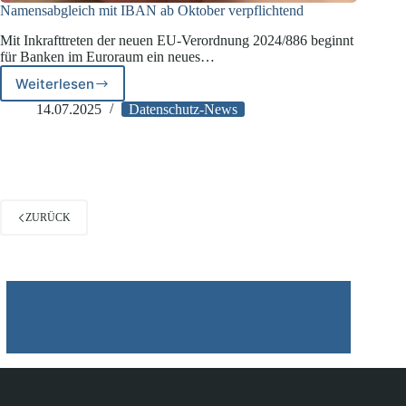
Namensabgleich mit IBAN ab Oktober verpflichtend
Mit Inkrafttreten der neuen EU-Verordnung 2024/886 beginnt
für Banken im Euroraum ein neues…
Weiterlesen
Namensabgleich
mit
14.07.2025
Datenschutz-News
IBAN
ab
Oktober
verpflichtend
ZURÜCK