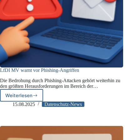
LfDI MV warnt vor Phishing-Angriffen
Die Bedrohung durch Phishing-Attacken gehört weiterhin zu
den größten Herausforderungen im Bereich der…
Weiterlesen
LfDI
MV
15.08.2025
Datenschutz-News
warnt
vor
Phishing-
Angriffen