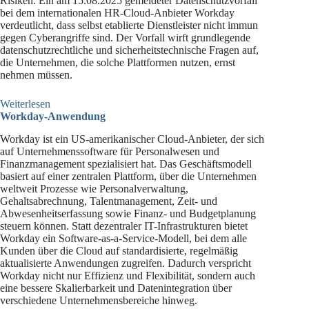
Risiken. Ein am 15.08.2025 gemeldeter Datenschutzvorfall
bei dem internationalen HR-Cloud-Anbieter Workday
verdeutlicht, dass selbst etablierte Dienstleister nicht immun
gegen Cyberangriffe sind. Der Vorfall wirft grundlegende
datenschutzrechtliche und sicherheitstechnische Fragen auf,
die Unternehmen, die solche Plattformen nutzen, ernst
nehmen müssen.
:
Weiterlesen
Datenschutzvorfall
Workday-Anwendung
bei
Workday ist ein US-amerikanischer Cloud-Anbieter, der sich
Workday
auf Unternehmenssoftware für Personalwesen und
Finanzmanagement spezialisiert hat. Das Geschäftsmodell
basiert auf einer zentralen Plattform, über die Unternehmen
weltweit Prozesse wie Personalverwaltung,
Gehaltsabrechnung, Talentmanagement, Zeit- und
Abwesenheitserfassung sowie Finanz- und Budgetplanung
steuern können. Statt dezentraler IT-Infrastrukturen bietet
Workday ein Software-as-a-Service-Modell, bei dem alle
Kunden über die Cloud auf standardisierte, regelmäßig
aktualisierte Anwendungen zugreifen. Dadurch verspricht
Workday nicht nur Effizienz und Flexibilität, sondern auch
eine bessere Skalierbarkeit und Datenintegration über
verschiedene Unternehmensbereiche hinweg.