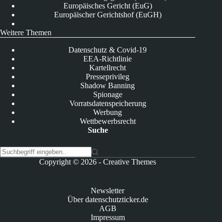
Europäisches Gericht (EuG)
Europäischer Gerichtshof (EuGH)
Weitere Themen
Datenschutz & Covid-19
EEA-Richtlinie
Kartellrecht
Presseprivileg
Shadow Banning
Spionage
Vorratsdatenspeicherung
Werbung
Wettbewerbsrecht
Suche
K
Copyright © 2026 -
Creative Themes
e
i
n
Newsletter
e
Über datenschutzticker.de
E
AGB
r
Impressum