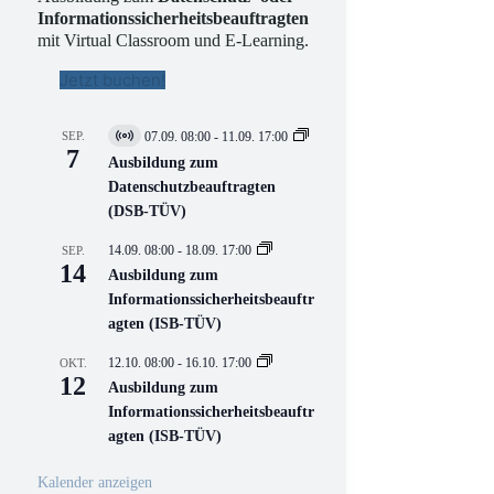
Informationssicherheitsbeauftragten
mit Virtual Classroom und E-Learning.
Jetzt buchen!
SEP.
07.09. 08:00
-
11.09. 17:00
V
7
i
Ausbildung zum
r
Datenschutzbeauftragten
t
(DSB-TÜV)
u
e
l
14.09. 08:00
-
18.09. 17:00
SEP.
l
14
Ausbildung zum
V
Informationssicherheitsbeauftr
e
r
agten (ISB-TÜV)
a
n
12.10. 08:00
-
16.10. 17:00
OKT.
s
12
Ausbildung zum
t
a
Informationssicherheitsbeauftr
l
agten (ISB-TÜV)
t
u
n
Kalender anzeigen