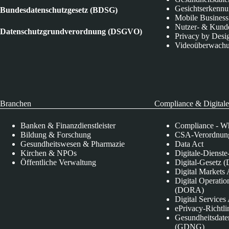
Gesichtserkenn
Bundesdatenschutzgesetz (BDSG)
Mobile Business
Nutzer- & Kund
Datenschutzgrundverordnung (DSGVO)
Privacy by Desi
Videoüberwach
Branchen
Compliance & Digitale
Banken & Finanzdienstleister
Compliance - Wh
Bildung & Forschung
CSA-Verordnung
Gesundheitswesen & Pharmazie
Data Act
Kirchen & NPOs
Digitale-Dienst
Öffentliche Verwaltung
Digital-Gesetz (
Digital Market
Digital Operatio
(DORA)
Digital Service
ePrivacy-Richtli
Gesundheitsdate
(GDNG)