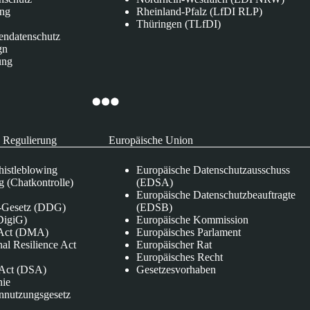
ung
Rheinland-Pfalz (LfDI RLP)
Thüringen (TLfDI)
endatenschutz
gn
ung
 Regulierung
Europäische Union
istleblowing
Europäische Datenschutzausschuss
 (Chatkontrolle)
(EDSA)
Europäische Datenschutzbeauftragte
e-Gesetz (DDG)
(EDSB)
DigiG)
Europäische Kommission
s Act (DMA)
Europäisches Parlament
nal Resilience Act
Europäischer Rat
Europäisches Recht
s Act (DSA)
Gesetzesvorhaben
nie
nnutzungsgesetz