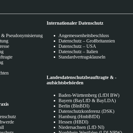
Internationaler Datenschutz
 & Pseudonymisierung
Angemessenheitsbeschluss
itung
Datenschutz – Großbritannien
eresse
Datenschutz – USA
ng
Datenschutz – Italien
ftragte
Standardvertragsklauseln
ng
chten
Landesdatenschutzbeauftragte & -
aufsichtsbehörden
Baden-Württemberg (LfDI BW)
Bayern (BayLfD & BayLDA)
raxis
Berlin (BlnBDI)
Datenschutzkonferenz (DSK)
tenschutz
Hamburg (HmbBfDI)
chwerde
Hessen (HBDI)
all
Niedersachsen (LfD NI)
nschutz
Nordrhein-Westfalen (LDI NRW)