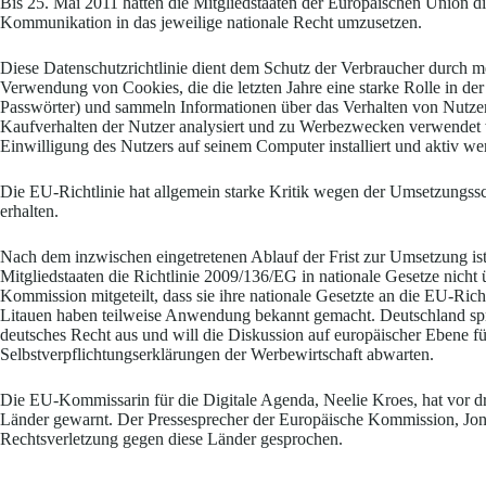
Bis 25. Mai 2011 hatten die Mitgliedstaaten der Europäischen Union d
Kommunikation in das jeweilige nationale Recht umzusetzen.
Diese Datenschutzrichtlinie dient dem Schutz der Verbraucher durch me
Verwendung von Cookies, die die letzten Jahre eine starke Rolle in de
Passwörter) und sammeln Informationen über das Verhalten von Nutze
Kaufverhalten der Nutzer analysiert und zu Werbezwecken verwendet we
Einwilligung des Nutzers auf seinem Computer installiert und aktiv we
Die EU-Richtlinie hat allgemein starke Kritik wegen der Umsetzungssc
erhalten.
Nach dem inzwischen eingetretenen Ablauf der Frist zur Umsetzung ist 
Mitgliedstaaten die Richtlinie 2009/136/EG in nationale Gesetze nic
Kommission mitgeteilt, dass sie ihre nationale Gesetzte an die EU-Ric
Litauen haben teilweise Anwendung bekannt gemacht. Deutschland spric
deutsches Recht aus und will die Diskussion auf europäischer Ebene f
Selbstverpflichtungserklärungen der Werbewirtschaft
abwarten.
Die EU-Kommissarin für die Digitale Agenda, Neelie Kroes, hat vor
Länder gewarnt. Der Pressesprecher der Europäische Kommission, Jo
Rechtsverletzung gegen diese Länder gesprochen.