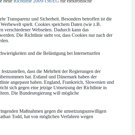
ie neue
Richtlinie 2009/136/EG
für elektronische
hr Transparenz und Sicherheit. Besonders betroffen ist die
r Werbewelt spielt. Cookies speichern Daten (wie z.B.
rn verschiedener Webseiten. Dadurch kann das
rden. Die Richtlinie sieht vor, dass Cookies nur nach der
rden.
hwierigkeiten und die Belästigung bei Internetsurfen
festzustellen, dass die Mehrheit der Regierungen der
ht übernommen hat. Estland und Dänemark haben der
htlinie angepasst haben. England, Frankreich, Slowenien und
ht sich gegen eine jetzige Umsetzung der Richtlinie in
ühren. Die Bundesregierung will mögliche
 dringenden Maßnahmen gegen die umsetzungsunwilligen
nathan Todd, hat von möglichen Verfahren wegen