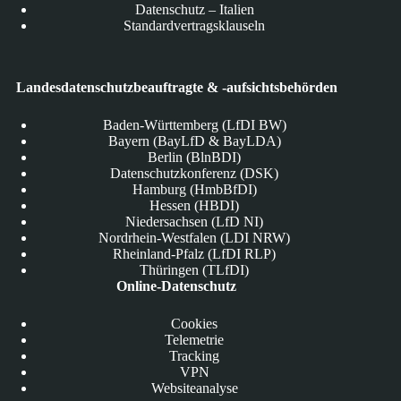
Datenschutz – Italien
Standardvertragsklauseln
Landesdatenschutzbeauftragte & -aufsichtsbehörden
Baden-Württemberg (LfDI BW)
Bayern (BayLfD & BayLDA)
Berlin (BlnBDI)
Datenschutzkonferenz (DSK)
Hamburg (HmbBfDI)
Hessen (HBDI)
Niedersachsen (LfD NI)
Nordrhein-Westfalen (LDI NRW)
Rheinland-Pfalz (LfDI RLP)
Thüringen (TLfDI)
Online-Datenschutz
Cookies
Telemetrie
Tracking
VPN
Websiteanalyse