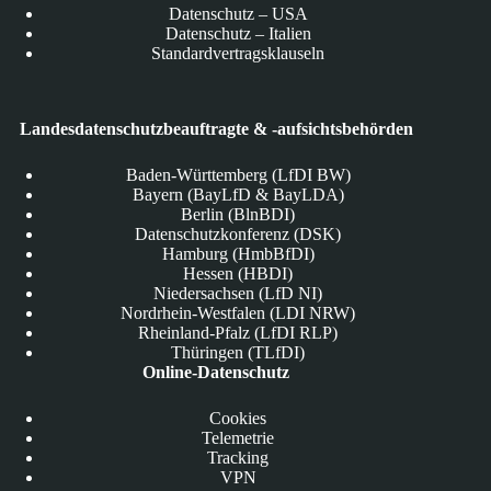
Datenschutz – USA
Datenschutz – Italien
Standardvertragsklauseln
Landesdatenschutzbeauftragte & -aufsichtsbehörden
Baden-Württemberg (LfDI BW)
Bayern (BayLfD & BayLDA)
Berlin (BlnBDI)
Datenschutzkonferenz (DSK)
Hamburg (HmbBfDI)
Hessen (HBDI)
Niedersachsen (LfD NI)
Nordrhein-Westfalen (LDI NRW)
Rheinland-Pfalz (LfDI RLP)
Thüringen (TLfDI)
Online-Datenschutz
Cookies
Telemetrie
Tracking
VPN