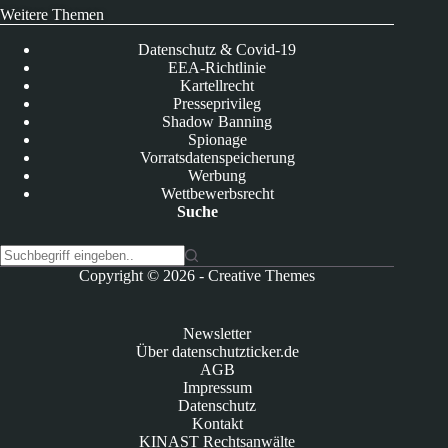
Weitere Themen
Datenschutz & Covid-19
EEA-Richtlinie
Kartellrecht
Presseprivileg
Shadow Banning
Spionage
Vorratsdatenspeicherung
Werbung
Wettbewerbsrecht
Suche
K
Copyright © 2026 -
Creative Themes
e
i
n
Newsletter
e
Über datenschutzticker.de
E
AGB
r
Impressum
g
Datenschutz
e
Kontakt
b
KINAST Rechtsanwälte