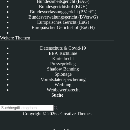
Bundesarbeitsgericht (BAG)
Bundesgerichtshof (BGH)
Bundesverfassungsgericht (BVerfG)
Bundesverwaltungsgericht (BVerwG)
Europäisches Gericht (EuG)
Europäischer Gerichtshof (EuGH)
Weitere Themen
Datenschutz & Covid-19
EEA-Richtlinie
Kartellrecht
Presseprivileg
Shadow Banning
Spionage
Vorratsdatenspeicherung
Werbung
Wettbewerbsrecht
Suche
K
Copyright © 2026 -
Creative Themes
e
i
n