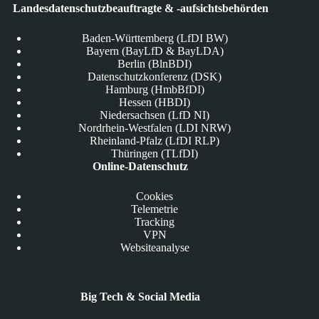
Landesdatenschutzbeauftragte & -aufsichtsbehörden
Baden-Württemberg (LfDI BW)
Bayern (BayLfD & BayLDA)
Berlin (BlnBDI)
Datenschutzkonferenz (DSK)
Hamburg (HmbBfDI)
Hessen (HBDI)
Niedersachsen (LfD NI)
Nordrhein-Westfalen (LDI NRW)
Rheinland-Pfalz (LfDI RLP)
Thüringen (TLfDI)
Online-Datenschutz
Cookies
Telemetrie
Tracking
VPN
Websiteanalyse
Big Tech & Social Media