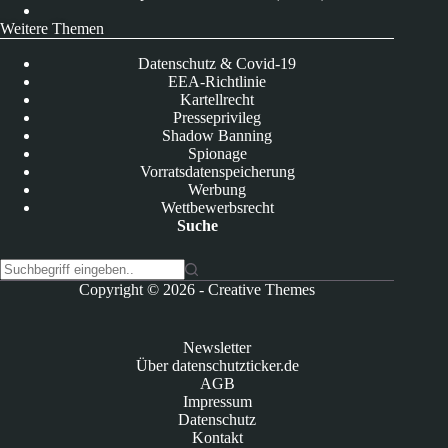
Weitere Themen
Datenschutz & Covid-19
EEA-Richtlinie
Kartellrecht
Presseprivileg
Shadow Banning
Spionage
Vorratsdatenspeicherung
Werbung
Wettbewerbsrecht
Suche
K
Copyright © 2026 -
Creative Themes
e
i
n
Newsletter
e
Über datenschutzticker.de
E
AGB
r
Impressum
g
Datenschutz
e
Kontakt