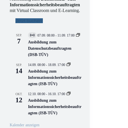
Informationssicherheitsbeauftragten
mit Virtual Classroom und E-Learning.
Jetzt buchen!
SEP.
07.09. 08:00
-
11.09. 17:00
V
7
i
Ausbildung zum
r
Datenschutzbeauftragten
t
(DSB-TÜV)
u
e
l
14.09. 08:00
-
18.09. 17:00
SEP.
l
14
Ausbildung zum
V
Informationssicherheitsbeauftr
e
r
agten (ISB-TÜV)
a
n
12.10. 08:00
-
16.10. 17:00
OKT.
s
12
Ausbildung zum
t
a
Informationssicherheitsbeauftr
l
agten (ISB-TÜV)
t
u
n
Kalender anzeigen