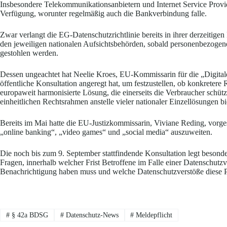
Insbesondere Telekommunikationsanbietern und Internet Service Prov
Verfügung, worunter regelmäßig auch die Bankverbindung falle.
Zwar verlangt die EG-Datenschutzrichtlinie bereits in ihrer derzeitig
den jeweiligen nationalen Aufsichtsbehörden, sobald personenbezogen
gestohlen werden.
Dessen ungeachtet hat Neelie Kroes, EU-Kommissarin für die „Digita
öffentliche Konsultation angeregt hat, um festzustellen, ob konkretere R
europaweit harmonisierte Lösung, die einerseits die Verbraucher schüt
einheitlichen Rechtsrahmen anstelle vieler nationaler Einzellösungen bie
Bereits im Mai hatte die EU-Justizkommissarin, Viviane Reding, vorges
„online banking“, „video games“ und „social media“ auszuweiten.
Die noch bis zum 9. September stattfindende Konsultation legt besond
Fragen, innerhalb welcher Frist Betroffene im Falle einer Datenschutzv
Benachrichtigung haben muss und welche Datenschutzverstöße diese Pf
#
§ 42a BDSG
#
Datenschutz-News
#
Meldepflicht