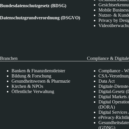
Gesichtserkenn
Bundesdatenschutzgesetz (BDSG)
Mobile Business
Nutzer- & Kund
Datenschutzgrundverordnung (DSGVO)
Privacy by Desi
Videoüberwach
Branchen
Compliance & Digitale
Banken & Finanzdienstleister
Compliance - Wh
Bildung & Forschung
CSA-Verordnung
Gesundheitswesen & Pharmazie
Data Act
Kirchen & NPOs
Digitale-Dienst
Öffentliche Verwaltung
Digital-Gesetz (
Digital Market
Digital Operatio
(DORA)
Digital Service
ePrivacy-Richtli
Gesundheitsdate
(GDNG)