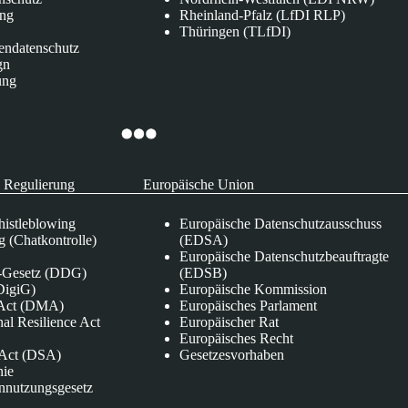
ung
Rheinland-Pfalz (LfDI RLP)
Thüringen (TLfDI)
endatenschutz
gn
ung
 Regulierung
Europäische Union
istleblowing
Europäische Datenschutzausschuss
 (Chatkontrolle)
(EDSA)
Europäische Datenschutzbeauftragte
e-Gesetz (DDG)
(EDSB)
DigiG)
Europäische Kommission
s Act (DMA)
Europäisches Parlament
nal Resilience Act
Europäischer Rat
Europäisches Recht
s Act (DSA)
Gesetzesvorhaben
nie
nnutzungsgesetz