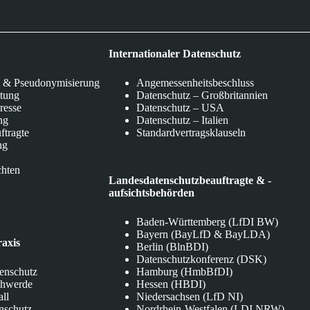
Internationaler Datenschutz
 & Pseudonymisierung
Angemessenheitsbeschluss
itung
Datenschutz – Großbritannien
eresse
Datenschutz – USA
ng
Datenschutz – Italien
ftragte
Standardvertragsklauseln
ng
chten
Landesdatenschutzbeauftragte & -
aufsichtsbehörden
Baden-Württemberg (LfDI BW)
Bayern (BayLfD & BayLDA)
raxis
Berlin (BlnBDI)
Datenschutzkonferenz (DSK)
tenschutz
Hamburg (HmbBfDI)
chwerde
Hessen (HBDI)
all
Niedersachsen (LfD NI)
nschutz
Nordrhein-Westfalen (LDI NRW)