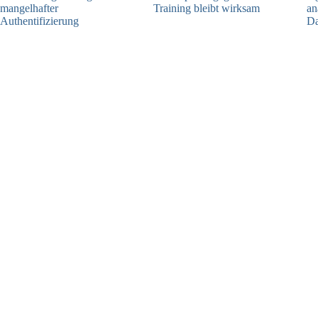
mangelhafter
Training bleibt wirksam
an
Authentifizierung
Da
05.08.2026
07.08.2026