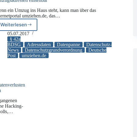
zugsadressen einsehbar
nn ein Umzug ins Haus steht, kann man über das
ternetportal umziehen.de, das…
Weiterlesen
Umzugsadressen
einsehbar
05.07.2017
§ 42a
BDSG
Adressdaten
Datenpanne
Datenschutz-
News
Datenschutzgrundverordnung
Deutsche
Post
umziehen.de
atenverlusten
n
rgangenen
ne Hacking-
Zolls,…