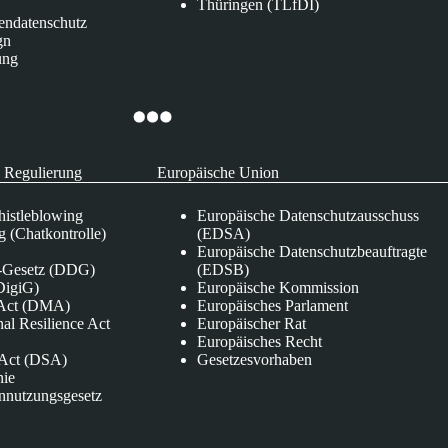
Thüringen (TLfDI)
endatenschutz
gn
ung
 Regulierung
Europäische Union
istleblowing
Europäische Datenschutzausschuss
 (Chatkontrolle)
(EDSA)
Europäische Datenschutzbeauftragte
e-Gesetz (DDG)
(EDSB)
DigiG)
Europäische Kommission
s Act (DMA)
Europäisches Parlament
nal Resilience Act
Europäischer Rat
Europäisches Recht
s Act (DSA)
Gesetzesvorhaben
nie
nnutzungsgesetz