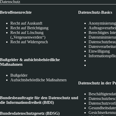
Datenschutz
Betroffenenrechte
Datenschutz-Basics
Recht auf Auskunft
Anonymisierung
Recht auf Berichtigung
Auftragsverarbe
Recht auf Löschung
Berechtigtes Int
(„Vergessenwerden“)
Datenminimieru
Recht auf Widerspruch
Datenschutzbeau
Datenverarbeitu
Einwilligung
Informationspfli
Bußgelder & aufsichtsbehördliche
Maßnahmen
Bußgelder
Aufsichtsbehördliche Maßnahmen
Datenschutz in der P
Beschäftigtenda
Bundesbeauftragte für den Datenschutz und
Datenschutzbes
die Informationsfreiheit (BfDI)
Datenschutzvorf
Gesundheitsdate
Gesichtserkenn
Bundesdatenschutzgesetz (BDSG)