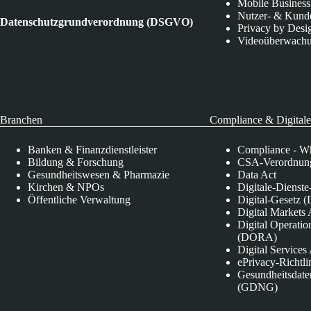
Mobile Business
Nutzer- & Kund
Datenschutzgrundverordnung (DSGVO)
Privacy by Desi
Videoüberwach
Branchen
Compliance & Digitale
Banken & Finanzdienstleister
Compliance - Wh
Bildung & Forschung
CSA-Verordnung
Gesundheitswesen & Pharmazie
Data Act
Kirchen & NPOs
Digitale-Dienst
Öffentliche Verwaltung
Digital-Gesetz (
Digital Market
Digital Operatio
(DORA)
Digital Service
ePrivacy-Richtli
Gesundheitsdate
(GDNG)