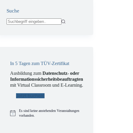
Suche
Keine
Ergebnisse
In 5 Tagen zum TÜV-Zertifikat
Ausbildung zum
Datenschutz- oder
Informationssicherheitsbeauftragten
mit Virtual Classroom und E-Learning.
Jetzt buchen!
Es sind keine anstehenden Veranstaltungen
H
vorhanden.
i
n
w