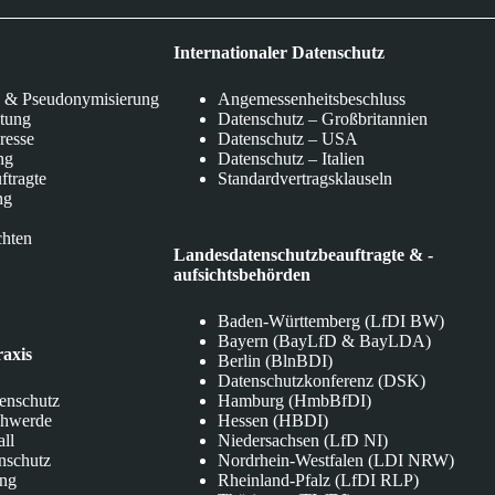
Internationaler Datenschutz
 & Pseudonymisierung
Angemessenheitsbeschluss
itung
Datenschutz – Großbritannien
eresse
Datenschutz – USA
ng
Datenschutz – Italien
ftragte
Standardvertragsklauseln
ng
chten
Landesdatenschutzbeauftragte & -
aufsichtsbehörden
Baden-Württemberg (LfDI BW)
Bayern (BayLfD & BayLDA)
raxis
Berlin (BlnBDI)
Datenschutzkonferenz (DSK)
tenschutz
Hamburg (HmbBfDI)
chwerde
Hessen (HBDI)
all
Niedersachsen (LfD NI)
nschutz
Nordrhein-Westfalen (LDI NRW)
ung
Rheinland-Pfalz (LfDI RLP)