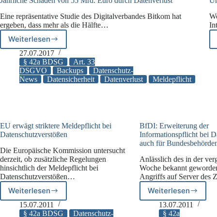
Jährliche Schäden von 55 Mrd. Euro durch Datenverlust
Um
Eine repräsentative Studie des Digitalverbandes Bitkom hat
We
ergeben, dass mehr als die Hälfte…
In
Weiterlesen
Jährliche
Schäden
27.07.2017
von
§ 42a BDSG
Art. 33
55
DSGVO
Backups
Datenschutz-
News
Datensicherheit
Datenverlust
Meldepflicht
Mrd.
Euro
durch
Datenverlust
EU erwägt striktere Meldepflicht bei
BfDI: Erweiterung der
Datenschutzverstößen
Informationspflicht bei D
auch für Bundesbehörde
Die Europäische Kommission untersucht
derzeit, ob zusätzliche Regelungen
Anlässlich des in der ve
hinsichtlich der Meldepflicht bei
Woche bekannt geworde
Datenschutzverstößen…
Angriffs auf Server des 
Weiterlesen
Weiterlesen
EU
BfDI:
erwägt
Erweiterung
15.07.2011
13.07.2011
striktere
der
§ 42a BDSG
Datenschutz-
§ 42a