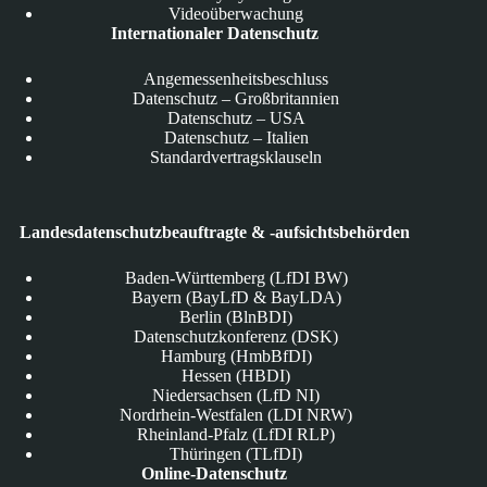
Videoüberwachung
Internationaler Datenschutz
Angemessenheitsbeschluss
Datenschutz – Großbritannien
Datenschutz – USA
Datenschutz – Italien
Standardvertragsklauseln
Landesdatenschutzbeauftragte & -aufsichtsbehörden
Baden-Württemberg (LfDI BW)
Bayern (BayLfD & BayLDA)
Berlin (BlnBDI)
Datenschutzkonferenz (DSK)
Hamburg (HmbBfDI)
Hessen (HBDI)
Niedersachsen (LfD NI)
Nordrhein-Westfalen (LDI NRW)
Rheinland-Pfalz (LfDI RLP)
Thüringen (TLfDI)
Online-Datenschutz