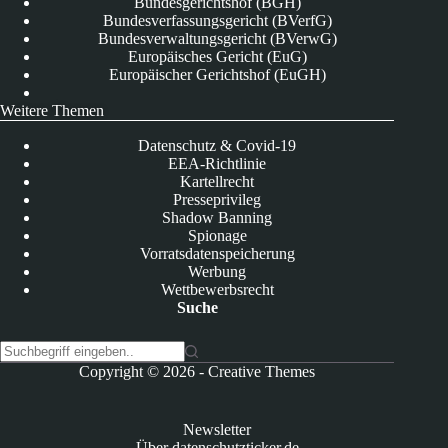
Bundesgerichtshof (BGH)
Bundesverfassungsgericht (BVerfG)
Bundesverwaltungsgericht (BVerwG)
Europäisches Gericht (EuG)
Europäischer Gerichtshof (EuGH)
Weitere Themen
Datenschutz & Covid-19
EEA-Richtlinie
Kartellrecht
Presseprivileg
Shadow Banning
Spionage
Vorratsdatenspeicherung
Werbung
Wettbewerbsrecht
Suche
K
Copyright © 2026 -
Creative Themes
e
i
n
Newsletter
e
Über datenschutzticker.de