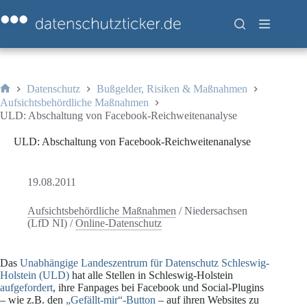
Zum
Inhalt
springen
Datenschutz
Bußgelder, Risiken & Maßnahmen
Start
Aufsichtsbehördliche Maßnahmen
ULD: Abschaltung von Facebook-Reichweitenanalyse
ULD: Abschaltung von Facebook-Reichweitenanalyse
19.08.2011
Aufsichtsbehördliche Maßnahmen
/
Niedersachsen
(LfD NI)
/
Online-Datenschutz
Das
Unabhängige Landeszentrum für Datenschutz Schleswig-
Holstein (ULD)
hat alle Stellen in Schleswig-Holstein
aufgefordert
, ihre Fanpages bei Facebook und Social-Plugins
– wie z.B. den
„Gefällt-mir“-Button
– auf ihren Websites zu