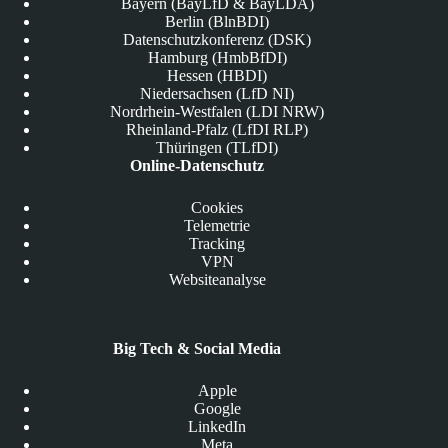
Bayern (BayLfD & BayLDA)
Berlin (BlnBDI)
Datenschutzkonferenz (DSK)
Hamburg (HmbBfDI)
Hessen (HBDI)
Niedersachsen (LfD NI)
Nordrhein-Westfalen (LDI NRW)
Rheinland-Pfalz (LfDI RLP)
Thüringen (TLfDI)
Online-Datenschutz
Cookies
Telemetrie
Tracking
VPN
Websiteanalyse
Big Tech & Social Media
Apple
Google
LinkedIn
Meta