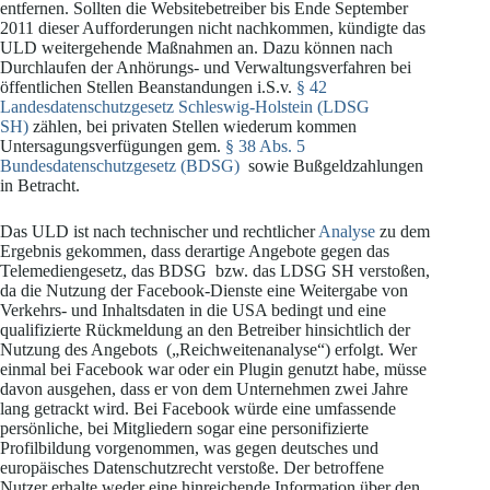
entfernen. Sollten die Websitebetreiber bis Ende September
2011 dieser Aufforderungen nicht nachkommen, kündigte das
ULD weitergehende Maßnahmen an. Dazu können nach
Durchlaufen der Anhörungs- und Verwaltungsverfahren bei
öffentlichen Stellen Beanstandungen i.S.v.
§ 42
Landesdatenschutzgesetz Schleswig-Holstein (LDSG
SH)
zählen, bei privaten Stellen wiederum kommen
Untersagungsverfügungen gem.
§ 38 Abs. 5
Bundesdatenschutzgesetz (BDSG)
sowie Bußgeldzahlungen
in Betracht.
Das ULD ist nach technischer und rechtlicher
Analyse
zu dem
Ergebnis gekommen, dass derartige Angebote gegen das
Telemediengesetz, das BDSG bzw. das LDSG SH verstoßen,
da die Nutzung der Facebook-Dienste eine Weitergabe von
Verkehrs- und Inhaltsdaten in die USA bedingt und eine
qualifizierte Rückmeldung an den Betreiber hinsichtlich der
Nutzung des Angebots („Reichweitenanalyse“) erfolgt. Wer
einmal bei Facebook war oder ein Plugin genutzt habe, müsse
davon ausgehen, dass er von dem Unternehmen zwei Jahre
lang getrackt wird. Bei Facebook würde eine umfassende
persönliche, bei Mitgliedern sogar eine personifizierte
Profilbildung vorgenommen, was gegen deutsches und
europäisches Datenschutzrecht verstoße. Der betroffene
Nutzer erhalte weder eine hinreichende Information über den