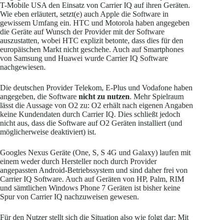
T-Mobile USA den Einsatz von Carrier IQ auf ihren Geräten.
Wie eben erläutert, setzt(e) auch Apple die Software in
gewissem Umfang ein. HTC und Motorola haben angegeben
die Geräte auf Wunsch der Provider mit der Software
auszustatten, wobei HTC explizit betonte, dass dies für den
europäischen Markt nicht geschehe. Auch auf Smartphones
von Samsung und Huawei wurde Carrier IQ Software
nachgewiesen.
Die deutschen Provider Telekom, E-Plus und Vodafone haben
angegeben, die Software
nicht zu nutzen
. Mehr Spielraum
lässt die Aussage von O2 zu: O2 erhält nach eigenen Angaben
keine Kundendaten durch Carrier IQ. Dies schließt jedoch
nicht aus, dass die Software auf O2 Geräten installiert (und
möglicherweise deaktiviert) ist.
Googles Nexus Geräte (One, S, S 4G und Galaxy) laufen mit
einem weder durch Hersteller noch durch Provider
angepassten Android-Betriebssystem und sind daher frei von
Carrier IQ Software. Auch auf Geräten von HP, Palm, RIM
und sämtlichen Windows Phone 7 Geräten ist bisher keine
Spur von Carrier IQ nachzuweisen gewesen.
Für den Nutzer stellt sich die Situation also wie folgt dar: Mit