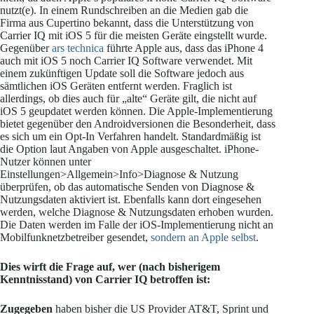
nutzt(e). In einem Rundschreiben an die Medien gab die
Firma aus Cupertino bekannt, dass die Unterstützung von
Carrier IQ mit iOS 5 für die meisten Geräte eingstellt wurde.
Gegenüber
ars technica
führte Apple aus, dass das iPhone 4
auch mit iOS 5 noch Carrier IQ Software verwendet. Mit
einem zukünftigen Update soll die Software jedoch aus
sämtlichen iOS Geräten entfernt werden. Fraglich ist
allerdings, ob dies auch für „alte“ Geräte gilt, die nicht auf
iOS 5 geupdatet werden können. Die Apple-Implementierung
bietet gegenüber den Androidversionen die Besonderheit, dass
es sich um ein Opt-In Verfahren handelt. Standardmäßig ist
die Option laut Angaben von Apple ausgeschaltet. iPhone-
Nutzer können unter
Einstellungen>Allgemein>Info>Diagnose & Nutzung
überprüfen, ob das automatische Senden von Diagnose &
Nutzungsdaten aktiviert ist. Ebenfalls kann dort eingesehen
werden, welche Diagnose & Nutzungsdaten erhoben wurden.
Die Daten werden im Falle der iOS-Implementierung nicht an
Mobilfunknetzbetreiber gesendet,
sondern an Apple selbst
.
Dies wirft die Frage auf, wer (nach bisherigem
Kenntnisstand) von Carrier IQ betroffen ist:
Zugegeben
haben bisher die US Provider AT&T, Sprint und