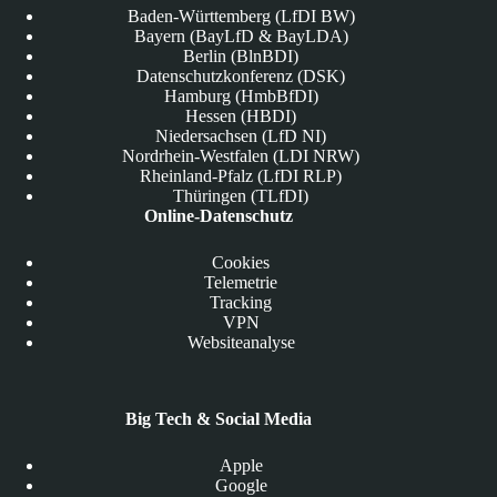
Baden-Württemberg (LfDI BW)
Bayern (BayLfD & BayLDA)
Berlin (BlnBDI)
Datenschutzkonferenz (DSK)
Hamburg (HmbBfDI)
Hessen (HBDI)
Niedersachsen (LfD NI)
Nordrhein-Westfalen (LDI NRW)
Rheinland-Pfalz (LfDI RLP)
Thüringen (TLfDI)
Online-Datenschutz
Cookies
Telemetrie
Tracking
VPN
Websiteanalyse
Big Tech & Social Media
Apple
Google