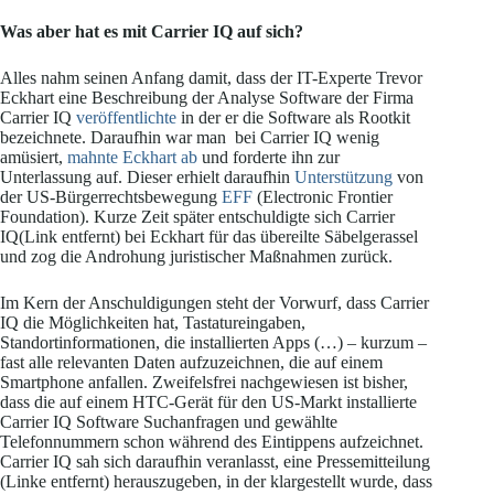
Was aber hat es mit Carrier IQ auf sich?
Alles nahm seinen Anfang damit, dass der IT-Experte Trevor
Eckhart eine Beschreibung der Analyse Software der Firma
Carrier IQ
veröffentlichte
in der er die Software als Rootkit
bezeichnete. Daraufhin war man bei Carrier IQ wenig
amüsiert,
mahnte Eckhart ab
und forderte ihn zur
Unterlassung auf. Dieser erhielt daraufhin
Unterstützung
von
der US-Bürgerrechtsbewegung
EFF
(Electronic Frontier
Foundation). Kurze Zeit später entschuldigte sich Carrier
IQ(Link entfernt) bei Eckhart für das übereilte Säbelgerassel
und zog die Androhung juristischer Maßnahmen zurück.
Im Kern der Anschuldigungen steht der Vorwurf, dass Carrier
IQ die Möglichkeiten hat, Tastatureingaben,
Standortinformationen, die installierten Apps (…) – kurzum –
fast alle relevanten Daten aufzuzeichnen, die auf einem
Smartphone anfallen. Zweifelsfrei nachgewiesen ist bisher,
dass die auf einem HTC-Gerät für den US-Markt installierte
Carrier IQ Software Suchanfragen und gewählte
Telefonnummern schon während des Eintippens aufzeichnet.
Carrier IQ sah sich daraufhin veranlasst, eine Pressemitteilung
(Linke entfernt) herauszugeben, in der klargestellt wurde, dass