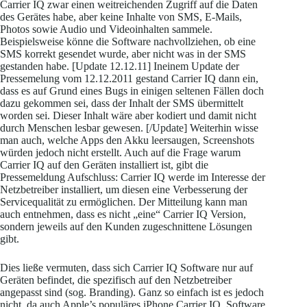
Carrier IQ zwar einen weitreichenden Zugriff auf die Daten
des Gerätes habe, aber keine Inhalte von SMS, E-Mails,
Photos sowie Audio und Videoinhalten sammele.
Beispielsweise könne die Software nachvollziehen, ob eine
SMS korrekt gesendet wurde, aber nicht was in der SMS
gestanden habe. [Update 12.12.11] Ineinem Update der
Pressemelung vom 12.12.2011 gestand Carrier IQ dann ein,
dass es auf Grund eines Bugs in einigen seltenen Fällen doch
dazu gekommen sei, dass der Inhalt der SMS übermittelt
worden sei. Dieser Inhalt wäre aber kodiert und damit nicht
durch Menschen lesbar gewesen. [/Update] Weiterhin wisse
man auch, welche Apps den Akku leersaugen, Screenshots
würden jedoch nicht erstellt. Auch auf die Frage warum
Carrier IQ auf den Geräten installiert ist, gibt die
Pressemeldung Aufschluss: Carrier IQ werde im Interesse der
Netzbetreiber installiert, um diesen eine Verbesserung der
Servicequalität zu ermöglichen. Der Mitteilung kann man
auch entnehmen, dass es nicht „eine“ Carrier IQ Version,
sondern jeweils auf den Kunden zugeschnittene Lösungen
gibt.
Dies ließe vermuten, dass sich Carrier IQ Software nur auf
Geräten befindet, die spezifisch auf den Netzbetreiber
angepasst sind (sog. Branding). Ganz so einfach ist es jedoch
nicht, da auch Apple’s populäres iPhone Carrier IQ Software