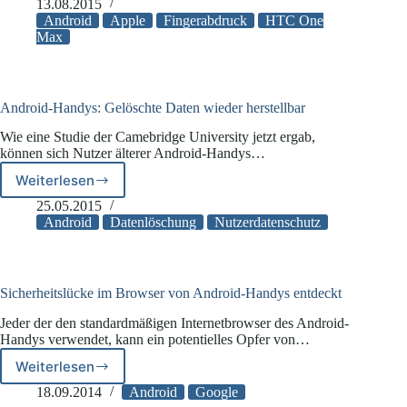
von
13.08.2015
Androidgeräten
Android
Apple
Fingerabdruck
HTC One
bedingt
Max
Sicherheitsbedenken
Android-Handys: Gelöschte Daten wieder herstellbar
Wie eine Studie der Camebridge University jetzt ergab,
können sich Nutzer älterer Android-Handys…
Weiterlesen
Android-
Handys:
25.05.2015
Gelöschte
Android
Datenlöschung
Nutzerdatenschutz
Daten
wieder
herstellbar
Sicherheitslücke im Browser von Android-Handys entdeckt
Jeder der den standardmäßigen Internetbrowser des Android-
Handys verwendet, kann ein potentielles Opfer von…
Weiterlesen
Sicherheitslücke
im
18.09.2014
Android
Google