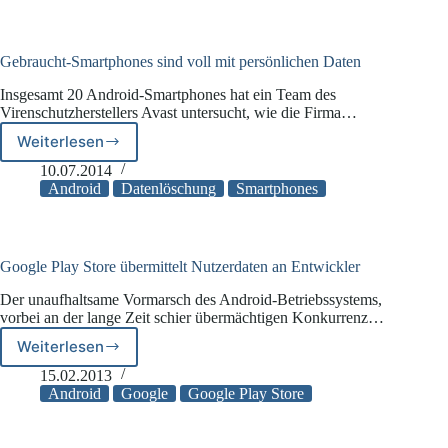
Browser
von
Android-
Handys
Gebraucht-Smartphones sind voll mit persönlichen Daten
entdeckt
Insgesamt 20 Android-Smartphones hat ein Team des
Virenschutzherstellers Avast untersucht, wie die Firma…
Weiterlesen
Gebraucht-
Smartphones
10.07.2014
sind
Android
Datenlöschung
Smartphones
voll
mit
persönlichen
Daten
Google Play Store übermittelt Nutzerdaten an Entwickler
Der unaufhaltsame Vormarsch des Android-Betriebssystems,
vorbei an der lange Zeit schier übermächtigen Konkurrenz…
Weiterlesen
Google
Play
15.02.2013
Store
Android
Google
Google Play Store
übermittelt
Nutzerdaten