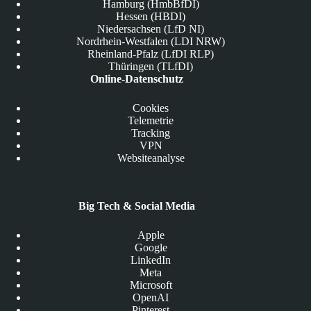
Hamburg (HmbBfDI)
Hessen (HBDI)
Niedersachsen (LfD NI)
Nordrhein-Westfalen (LDI NRW)
Rheinland-Pfalz (LfDI RLP)
Thüringen (TLfDI)
Online-Datenschutz
Cookies
Telemetrie
Tracking
VPN
Websiteanalyse
Big Tech & Social Media
Apple
Google
LinkedIn
Meta
Microsoft
OpenAI
Pinterest