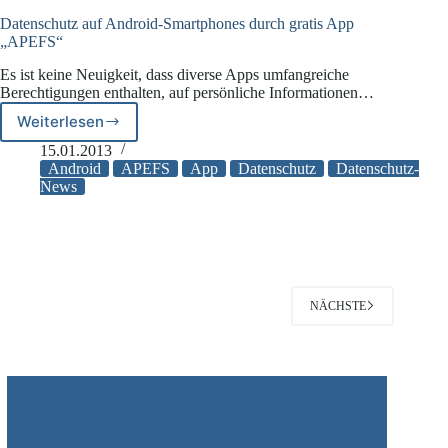
an
Entwickler
Datenschutz auf Android-Smartphones durch gratis App
„APEFS“
Es ist keine Neuigkeit, dass diverse Apps umfangreiche
Berechtigungen enthalten, auf persönliche Informationen…
Weiterlesen
Datenschutz
auf
15.01.2013
Android-
Android
APEFS
App
Datenschutz
Datenschutz-
Smartphones
News
durch
gratis
App
„APEFS“
NÄCHSTE