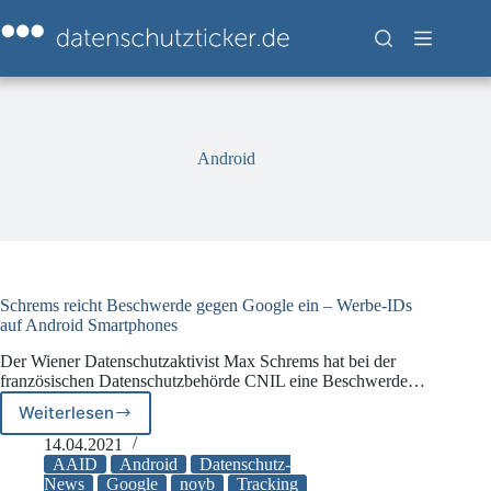
Zum
Inhalt
springen
Android
Schrems reicht Beschwerde gegen Google ein – Werbe-IDs
auf Android Smartphones
Der Wiener Datenschutzaktivist Max Schrems hat bei der
französischen Datenschutzbehörde CNIL eine Beschwerde…
Weiterlesen
Schrems
reicht
14.04.2021
Beschwerde
AAID
Android
Datenschutz-
gegen
News
Google
noyb
Tracking