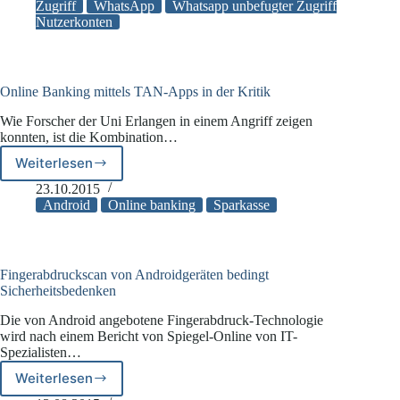
Zugriff
WhatsApp
Whatsapp unbefugter Zugriff
auf
Nutzerkonten
Konten
durch
2-
Faktor-
Authentifizierung
Online Banking mittels TAN-Apps in der Kritik
Wie Forscher der Uni Erlangen in einem Angriff zeigen
konnten, ist die Kombination…
Weiterlesen
Online
Banking
23.10.2015
mittels
Android
Online banking
Sparkasse
TAN-
Apps
in
der
Fingerabdruckscan von Androidgeräten bedingt
Kritik
Sicherheitsbedenken
Die von Android angebotene Fingerabdruck-Technologie
wird nach einem Bericht von Spiegel-Online von IT-
Spezialisten…
Weiterlesen
Fingerabdruckscan