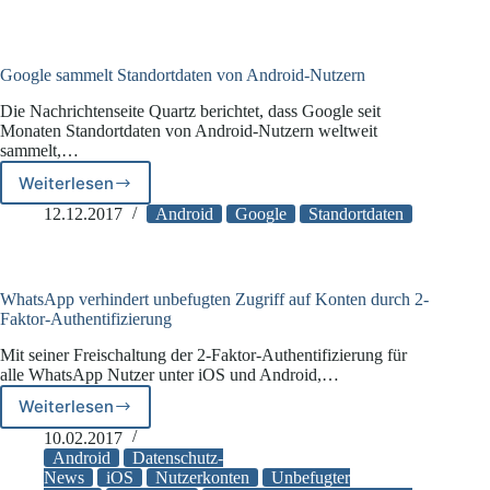
spionieren
Nutzer
unzulässig
aus
Google sammelt Standortdaten von Android-Nutzern
Die Nachrichtenseite Quartz berichtet, dass Google seit
Monaten Standortdaten von Android-Nutzern weltweit
sammelt,…
Weiterlesen
Google
sammelt
12.12.2017
Android
Google
Standortdaten
Standortdaten
von
Android-
Nutzern
WhatsApp verhindert unbefugten Zugriff auf Konten durch 2-
Faktor-Authentifizierung
Mit seiner Freischaltung der 2-Faktor-Authentifizierung für
alle WhatsApp Nutzer unter iOS und Android,…
Weiterlesen
WhatsApp
verhindert
10.02.2017
unbefugten
Android
Datenschutz-
Zugriff
News
iOS
Nutzerkonten
Unbefugter