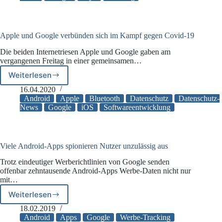
Google
ein
–
Werbe-
Apple und Google verbünden sich im Kampf gegen Covid-19
IDs
Die beiden Internetriesen Apple und Google gaben am
auf
vergangenen Freitag in einer gemeinsamen…
Android
Smartphones
Weiterlesen
Apple
und
16.04.2020
Google
Android
Apple
Bluetooth
Datenschutz
Datenschutz-
verbünden
News
Google
iOS
Softwareentwicklung
sich
im
Kampf
gegen
Viele Android-Apps spionieren Nutzer unzulässig aus
Covid-
Trotz eindeutiger Werberichtlinien von Google senden
19
offenbar zehntausende Android-Apps Werbe-Daten nicht nur
mit…
Weiterlesen
Viele
Android-
18.02.2019
Apps
Android
Apps
Google
Werbe-Tracking