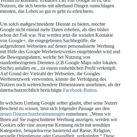
Termin zu kommen. Erklärtes Ziel von Google ist es, den
Nutzern, die sich bereits mit allerhand Dingen rumschlagen
müssten, das Leben so gut es geht zu erleichtern.
Um solch maßgeschneiderte Dienste zu bieten, möchte
Google nicht einmal mehr Daten erheben, als dies bisher
schon der Fall war. Nur werden jetzt die sozialen Kontakte
von Google+, die eingegebenen Suchbegriffe, die
aufgerufenen Webseiten auf denen personalisierte Werbung
mit Hilfe des Google Werbenetzwerkes eingeblendet wird und
die Bewegungsdaten, welche bei Nutzung von
standortbezogenen Diensten (z.B Google Maps oder lokalen
Suche) anfallen etc., zu einem einheitlichen Profil verknüpft.
Auf Grund der Vielzahl der Webseiten, die Googles
Werbenetzwerk verwenden, könnte die Verfolgung des
Nutzers noch weitreichendere Dimensionen annehmen, als der
datenschutzrechtlich berüchtigte
Facebook-Button
.
In welchem Umfang Google selber glaubt, über seine Nutzer
Bescheid zu wissen, lässt sich folgender Passage aus den
neuen Datenschutzbestimmungen
entnehmen: „Wenn wir
Ihnen auf Sie zugeschnittene Werbung anzeigen, werden wir
Cookies oder eine anonyme Kennung nicht mit sensiblen
Kategorien, beispielsweise basierend auf Rasse, Religion,
sexuelle Orientierung oder Gesundheit, verknüpfen.“ Diese