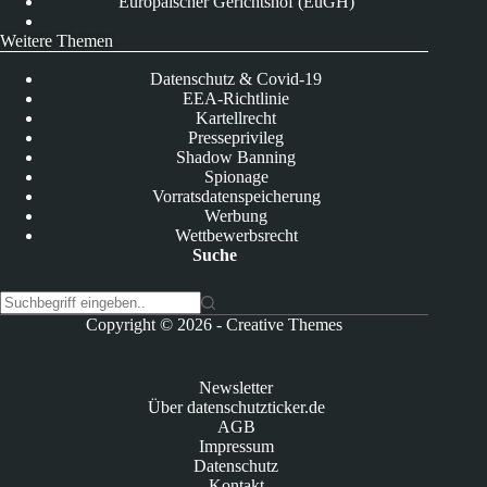
Europäischer Gerichtshof (EuGH)
Weitere Themen
Datenschutz & Covid-19
EEA-Richtlinie
Kartellrecht
Presseprivileg
Shadow Banning
Spionage
Vorratsdatenspeicherung
Werbung
Wettbewerbsrecht
Suche
K
Copyright © 2026 -
Creative Themes
e
i
n
Newsletter
e
Über datenschutzticker.de
E
AGB
r
Impressum
g
Datenschutz
e
Kontakt