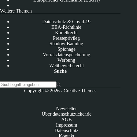
Weitere Themen
Datenschutz & Covid-19
EEA-Richtlinie
Kartellrecht
Presseprivileg
Shadow Banning
Spionage
Vorratsdatenspeicherung
Werbung
Wettbewerbsrecht
Suche
K
Copyright © 2026 -
Creative Themes
e
i
n
Newsletter
e
Über datenschutzticker.de
E
AGB
r
Impressum
g
Datenschutz
e
Kontakt