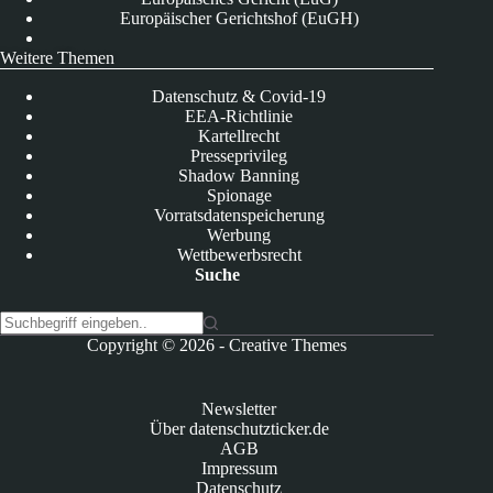
Europäischer Gerichtshof (EuGH)
Weitere Themen
Datenschutz & Covid-19
EEA-Richtlinie
Kartellrecht
Presseprivileg
Shadow Banning
Spionage
Vorratsdatenspeicherung
Werbung
Wettbewerbsrecht
Suche
K
Copyright © 2026 -
Creative Themes
e
i
n
Newsletter
e
Über datenschutzticker.de
E
AGB
r
Impressum
g
Datenschutz