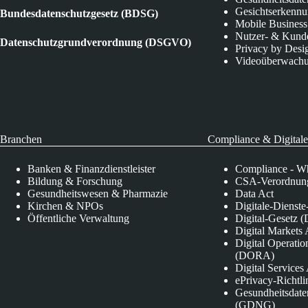
Gesichtserkenn
Bundesdatenschutzgesetz (BDSG)
Mobile Business
Nutzer- & Kund
Datenschutzgrundverordnung (DSGVO)
Privacy by Desi
Videoüberwach
Branchen
Compliance & Digitale
Banken & Finanzdienstleister
Compliance - Wh
Bildung & Forschung
CSA-Verordnung
Gesundheitswesen & Pharmazie
Data Act
Kirchen & NPOs
Digitale-Dienst
Öffentliche Verwaltung
Digital-Gesetz (
Digital Market
Digital Operatio
(DORA)
Digital Service
ePrivacy-Richtli
Gesundheitsdate
(GDNG)