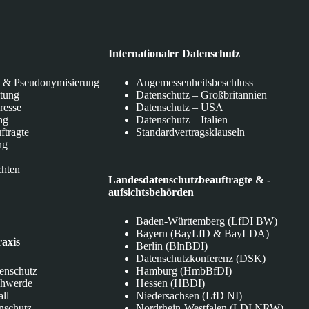
Internationaler Datenschutz
 & Pseudonymisierung
Angemessenheitsbeschluss
itung
Datenschutz – Großbritannien
eresse
Datenschutz – USA
ng
Datenschutz – Italien
ftragte
Standardvertragsklauseln
ng
chten
Landesdatenschutzbeauftragte & -
aufsichtsbehörden
Baden-Württemberg (LfDI BW)
Bayern (BayLfD & BayLDA)
raxis
Berlin (BlnBDI)
Datenschutzkonferenz (DSK)
tenschutz
Hamburg (HmbBfDI)
chwerde
Hessen (HBDI)
all
Niedersachsen (LfD NI)
nschutz
Nordrhein-Westfalen (LDI NRW)