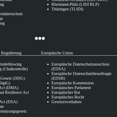
ung
Rheinland-Pfalz (LfDI RLP)
Thüringen (TLfDI)
endatenschutz
gn
ung
 Regulierung
Europäische Union
istleblowing
Europäische Datenschutzausschuss
 (Chatkontrolle)
(EDSA)
Europäische Datenschutzbeauftragte
e-Gesetz (DDG)
(EDSB)
DigiG)
Europäische Kommission
s Act (DMA)
Europäisches Parlament
nal Resilience Act
Europäischer Rat
Europäisches Recht
s Act (DSA)
Gesetzesvorhaben
nie
nnutzungsgesetz