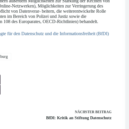
hmern außerdem Möglichkeiten zur Stärkung der Rechten von
Online-Netzwerken), Möglichkeiten zur Verringerung des
licht von Datenverar- beitern, die weiterentwickelte Rolle
en im Bereich von Polizei und Justiz sowie die
n 108 des Europarates, OECD-Richtlinien) behandelt.
gte für den Datenschutz und die Informationsfreiheit (BfDI)
burg
NÄCHSTER
BEITRAG
BfDI: Kritik an Stiftung Datenschutz