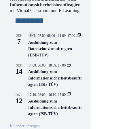
Informationssicherheitsbeauftragten
mit Virtual Classroom und E-Learning.
Jetzt buchen!
SEP.
07.09. 08:00
-
11.09. 17:00
V
7
i
Ausbildung zum
r
Datenschutzbeauftragten
t
(DSB-TÜV)
u
e
l
14.09. 08:00
-
18.09. 17:00
SEP.
l
14
Ausbildung zum
V
Informationssicherheitsbeauftr
e
r
agten (ISB-TÜV)
a
n
12.10. 08:00
-
16.10. 17:00
OKT.
s
12
Ausbildung zum
t
a
Informationssicherheitsbeauftr
l
agten (ISB-TÜV)
t
u
n
Kalender anzeigen