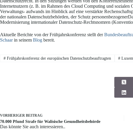
Datenschutzrecht. In den Sitzungen werden von den Konferenzteilne
Internetnutzern (z. B. im Rahmen des Cloud Computing und sozialen 
Verwaltungs- aufwands im Hinblick auf eine verstärkte Rechenschaftspf
der nationalen Datenschutzbehörden, der Schutz personenbezogenerDat
Modernisierung internationaler Datenschutz-Rechtsnomren (Konventio
Aktuelle Berichte von der Frühjahrskonferenz stellt der
Bundesbeauftra
Schaar
in seinem
Blog
bereit.
#
Frühjahrskonferenz der europäischen Datenschutzbeauftragten
#
Luxem
VORHERIGER
BEITRAG
70.000 Pfund Strafe für Walisische Gesundheitsbehörde
Das könnte Sie auch interessieren..