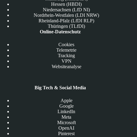
Hessen (HBDI)
Niedersachsen (LfD NI)
Nordrhein-Westfalen (LDI NRW)
Rheinland-Pfalz (LfDI RLP)
Thüringen (TLfDI)
Online-Datenschutz
Cookies
Telemetrie
Tracking
VPN
Websiteanalyse
Big Tech & Social Media
Apple
Google
LinkedIn
Meta
Microsoft
OpenAI
Pinterest