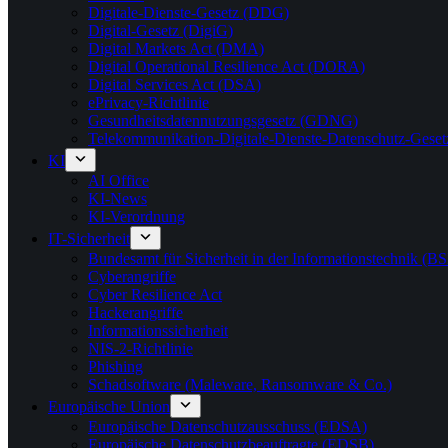
Digitale-Dienste-Gesetz (DDG)
Digital-Gesetz (DigiG)
Digital Markets Act (DMA)
Digital Operational Resilience Act (DORA)
Digital Services Act (DSA)
ePrivacy-Richtlinie
Gesundheitsdatennutzungsgesetz (GDNG)
Telekommunikation-Digitale-Dienste-Datenschutz-Ges
KI
AI Office
KI-News
KI-Verordnung
IT-Sicherheit
Bundesamt für Sicherheit in der Informationstechnik (BS
Cyberangriffe
Cyber Resilience Act
Hackerangriffe
Informationssicherheit
NIS-2-Richtlinie
Phishing
Schadsoftware (Maleware, Ransomware & Co.)
Europäische Union
Europäische Datenschutzausschuss (EDSA)
Europäische Datenschutzbeauftragte (EDSB)