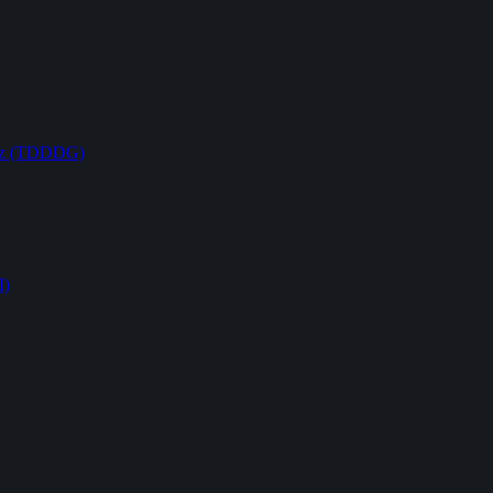
etz (TDDDG)
I)