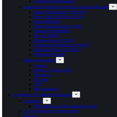
Standardvertragsklauseln
Landesdatenschutzbeauftragte & -aufsichtsbehörden
Baden-Württemberg (LfDI BW)
Bayern (BayLfD & BayLDA)
Berlin (BlnBDI)
Datenschutzkonferenz (DSK)
Hamburg (HmbBfDI)
Hessen (HBDI)
Niedersachsen (LfD NI)
Nordrhein-Westfalen (LDI NRW)
Rheinland-Pfalz (LfDI RLP)
Thüringen (TLfDI)
Online-Datenschutz
Cookies
Internet of Things (IoT)
Telemetrie
Tracking
VPN
Websiteanalyse
Compliance & Digitale Regulierung
Compliance
Whistleblowing (Hinweisgebersystem)
CSA-Verordnung (Chatkontrolle)
Data Act