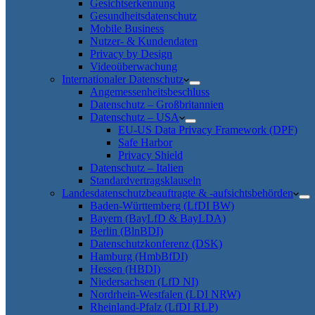
Gesichtserkennung
Gesundheitsdatenschutz
Mobile Business
Nutzer- & Kundendaten
Privacy by Design
Videoüberwachung
Internationaler Datenschutz
Angemessenheitsbeschluss
Datenschutz – Großbritannien
Datenschutz – USA
EU-US Data Privacy Framework (DPF)
Safe Harbor
Privacy Shield
Datenschutz – Italien
Standardvertragsklauseln
Landesdatenschutzbeauftragte & -aufsichtsbehörden
Baden-Württemberg (LfDI BW)
Bayern (BayLfD & BayLDA)
Berlin (BlnBDI)
Datenschutzkonferenz (DSK)
Hamburg (HmbBfDI)
Hessen (HBDI)
Niedersachsen (LfD NI)
Nordrhein-Westfalen (LDI NRW)
Rheinland-Pfalz (LfDI RLP)