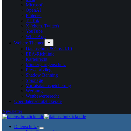
Microsoft
OpenAI
Pinterest
TikTok
X (ehem. Twitter)
YouTube
WhatsApp
Weitere Themen
Datenschutz & Covid-19
EEA-Richtlinie
Kartellrecht
Minderjährigenschutz
Presseprivileg
Shadow Banning
Spionage
Vorratsdatenspeicherung
Werbung
Wettbewerbsrecht
Über datenschutzticker.de
Newsletter
Datenschutz