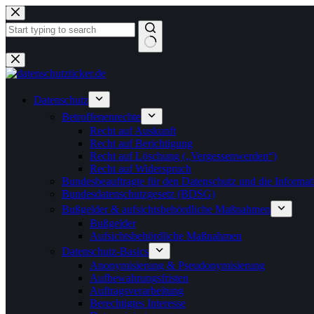
Zum
Inhalt
springen
Keine
Ergebnisse
Datenschutz
Betroffenenrechte
Recht auf Auskunft
Recht auf Berichtigung
Recht auf Löschung („Vergessenwerden“)
Recht auf Widerspruch
Bundesbeauftragte für den Datenschutz und die Informati
Bundesdatenschutzgesetz (BDSG)
Bußgelder & aufsichtsbehördliche Maßnahmen
Bußgelder
Aufsichtsbehördliche Maßnahmen
Datenschutz-Basics
Anonymisierung & Pseudonymisierung
Aufbewahrungsfristen
Auftragsverarbeitung
Berechtigtes Interesse