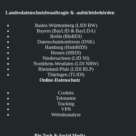
Landesdatenschutzbeauftragte & -aufsichtsbehörden
Baden-Württemberg (LfDI BW)
Bayern (BayLfD & BayLDA)
Berlin (BlnBDI)
Datenschutzkonferenz (DSK)
Hamburg (HmbBfDI)
Hessen (HBDI)
Niedersachsen (LfD NI)
Nordrhein-Westfalen (LDI NRW)
Rheinland-Pfalz (LfDI RLP)
Thüringen (TLfDI)
Online-Datenschutz
Cookies
Telemetrie
Tracking
VPN
Websiteanalyse
Big Tech & Social Media