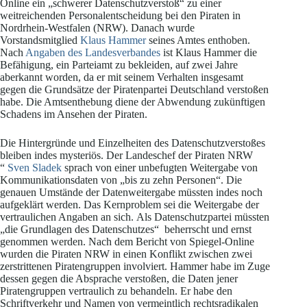
Online ein „schwerer Datenschutzverstoß“ zu einer
weitreichenden Personalentscheidung bei den Piraten in
Nordrhein-Westfalen (NRW). Danach wurde
Vorstandsmitglied
Klaus Hammer
seines Amtes enthoben.
Nach
Angaben des Landesverbandes
ist Klaus Hammer die
Befähigung, ein Parteiamt zu bekleiden, auf zwei Jahre
aberkannt worden, da er mit seinem Verhalten insgesamt
gegen die Grundsätze der Piratenpartei Deutschland verstoßen
habe. Die Amtsenthebung diene der Abwendung zukünftigen
Schadens im Ansehen der Piraten.
Die Hintergründe und Einzelheiten des Datenschutzverstoßes
bleiben indes mysteriös. Der Landeschef der Piraten NRW
“
Sven Sladek
sprach von einer unbefugten Weitergabe von
Kommunikationsdaten von „bis zu zehn Personen“. Die
genauen Umstände der Datenweitergabe müssten indes noch
aufgeklärt werden. Das Kernproblem sei die Weitergabe der
vertraulichen Angaben an sich. Als Datenschutzpartei müssten
„die Grundlagen des Datenschutzes“ beherrscht und ernst
genommen werden. Nach dem Bericht von Spiegel-Online
wurden die Piraten NRW in einen Konflikt zwischen zwei
zerstrittenen Piratengruppen involviert. Hammer habe im Zuge
dessen gegen die Absprache verstoßen, die Daten jener
Piratengruppen vertraulich zu behandeln. Er habe den
Schriftverkehr und Namen von vermeintlich rechtsradikalen