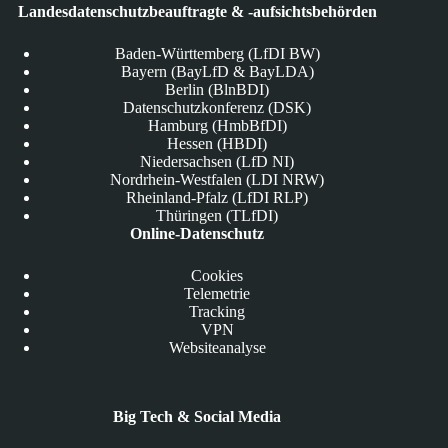
Landesdatenschutzbeauftragte & -aufsichtsbehörden
Baden-Württemberg (LfDI BW)
Bayern (BayLfD & BayLDA)
Berlin (BlnBDI)
Datenschutzkonferenz (DSK)
Hamburg (HmbBfDI)
Hessen (HBDI)
Niedersachsen (LfD NI)
Nordrhein-Westfalen (LDI NRW)
Rheinland-Pfalz (LfDI RLP)
Thüringen (TLfDI)
Online-Datenschutz
Cookies
Telemetrie
Tracking
VPN
Websiteanalyse
Big Tech & Social Media