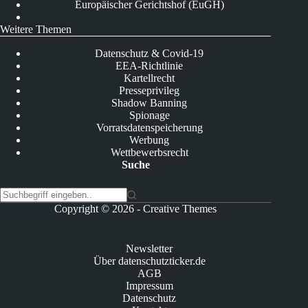
Europäischer Gerichtshof (EuGH)
Weitere Themen
Datenschutz & Covid-19
EEA-Richtlinie
Kartellrecht
Presseprivileg
Shadow Banning
Spionage
Vorratsdatenspeicherung
Werbung
Wettbewerbsrecht
Suche
K
Copyright © 2026 -
Creative Themes
e
i
n
Newsletter
e
Über datenschutzticker.de
E
AGB
r
Impressum
g
Datenschutz
e