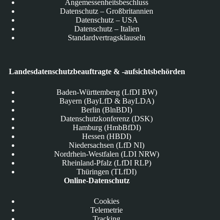
Angemessenheitsbeschluss
Datenschutz – Großbritannien
Datenschutz – USA
Datenschutz – Italien
Standardvertragsklauseln
Landesdatenschutzbeauftragte & -aufsichtsbehörden
Baden-Württemberg (LfDI BW)
Bayern (BayLfD & BayLDA)
Berlin (BlnBDI)
Datenschutzkonferenz (DSK)
Hamburg (HmbBfDI)
Hessen (HBDI)
Niedersachsen (LfD NI)
Nordrhein-Westfalen (LDI NRW)
Rheinland-Pfalz (LfDI RLP)
Thüringen (TLfDI)
Online-Datenschutz
Cookies
Telemetrie
Tracking