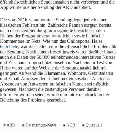
öffentlich-rechtlichen Sendeanstalten nicht verborgen und die
App wurde in einer Sendung der ARD adaptiert.
Die vom NDR verantwortete Sendung legte jedoch einen
klassischen Fehlstart hin. Zahlreiche Pannen sorgten bereits
nach der ersten Sendung für resignierte Gesichter in den
Reihen der Programmverantwortlichen sowie hämische
Kommentare im Netz. Wie nun das Onlineportal Heise
berichtete
, war dies jedoch nur die offensichtliche Problematik
der Sendung. Nach einem Leserhinweis waren darüber hinaus
auch die Daten der 50.000 teilnehmenden interaktiven Nutzer
und Zuschauer ungeschützt einsehbar. Nach einem Test von
Heise waren auf der Website der Sendung tatsächlich mit
geringem Aufwand die Klarnamen, Wohnorte, Geburtsdaten
und Email-Adressen der Teilnehmer einzusehen. Auch das
Absenden von Antworten im falschen Namen sei möglich
gewesen. Nachdem die zuständigen Personen darüber
informiert worden seien, würde nun mit Hochdruck an der
Behebung des Problems gearbeitet.
#
ARD
#
Datenschutz-News
#
NDR
#
Quizduell