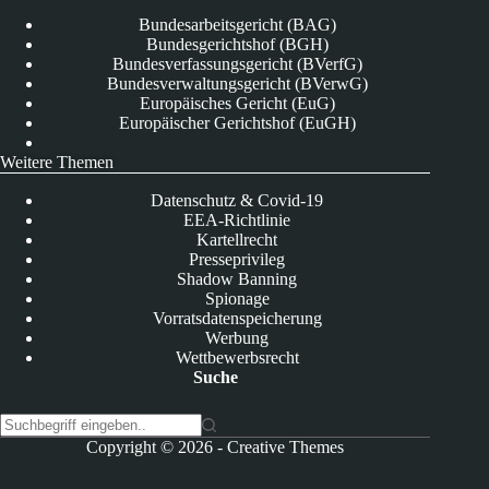
Bundesarbeitsgericht (BAG)
Bundesgerichtshof (BGH)
Bundesverfassungsgericht (BVerfG)
Bundesverwaltungsgericht (BVerwG)
Europäisches Gericht (EuG)
Europäischer Gerichtshof (EuGH)
Weitere Themen
Datenschutz & Covid-19
EEA-Richtlinie
Kartellrecht
Presseprivileg
Shadow Banning
Spionage
Vorratsdatenspeicherung
Werbung
Wettbewerbsrecht
Suche
K
Copyright © 2026 -
Creative Themes
e
i