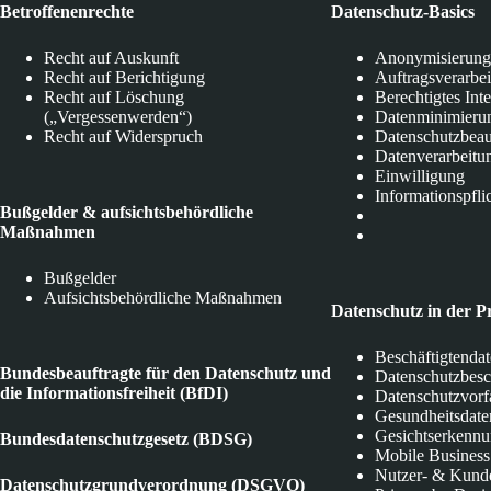
Betroffenenrechte
Datenschutz-Basics
Recht auf Auskunft
Anonymisierung
Recht auf Berichtigung
Auftragsverarbe
Recht auf Löschung
Berechtigtes Int
(„Vergessenwerden“)
Datenminimieru
Recht auf Widerspruch
Datenschutzbeau
Datenverarbeitu
Einwilligung
Informationspfli
Bußgelder & aufsichtsbehördliche
Maßnahmen
Bußgelder
Aufsichtsbehördliche Maßnahmen
Datenschutz in der P
Beschäftigtenda
Bundesbeauftragte für den Datenschutz und
Datenschutzbes
die Informationsfreiheit (BfDI)
Datenschutzvorf
Gesundheitsdate
Gesichtserkenn
Bundesdatenschutzgesetz (BDSG)
Mobile Business
Nutzer- & Kund
Datenschutzgrundverordnung (DSGVO)