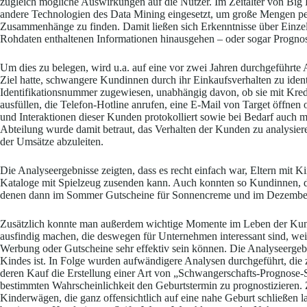
zugleich mögliche Auswirkungen auf die Nutzer. Im Zeitalter von Big
andere Technologien des Data Mining eingesetzt, um große Mengen per
Zusammenhänge zu finden. Damit ließen sich Erkenntnisse über Einzel
Rohdaten enthaltenen Informationen hinausgehen – oder sogar Prognose
Um dies zu belegen, wird u.a. auf eine vor zwei Jahren durchgeführte
Ziel hatte, schwangere Kundinnen durch ihr Einkaufsverhalten zu ident
Identifikationsnummer zugewiesen, unabhängig davon, ob sie mit Kred
ausfüllen, die Telefon-Hotline anrufen, eine E-Mail von Target öffne
und Interaktionen dieser Kunden protokolliert sowie bei Bedarf auch m
Abteilung wurde damit betraut, das Verhalten der Kunden zu analysie
der Umsätze abzuleiten.
Die Analyseergebnisse zeigten, dass es recht einfach war, Eltern mit 
Kataloge mit Spielzeug zusenden kann. Auch konnten so Kundinnen, di
denen dann im Sommer Gutscheine für Sonnencreme und im Dezember 
Zusätzlich konnte man außerdem wichtige Momente im Leben der Kund
ausfindig machen, die deswegen für Unternehmen interessant sind, weil
Werbung oder Gutscheine sehr effektiv sein können. Die Analyseergebn
Kindes ist. In Folge wurden aufwändigere Analysen durchgeführt, die z
deren Kauf die Erstellung einer Art von „Schwangerschafts-Prognose-S
bestimmten Wahrscheinlichkeit den Geburtstermin zu prognostizieren.
Kinderwägen, die ganz offensichtlich auf eine nahe Geburt schließen 