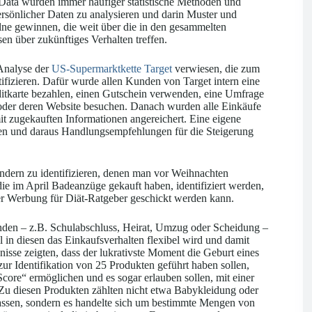
 Data würden immer häufiger statistische Methoden und
sönlicher Daten zu analysieren und darin Muster und
ne gewinnen, die weit über die in den gesammelten
n über zukünftiges Verhalten treffen.
 Analyse der
US-Supermarktkette Target
verwiesen, die zum
ifizieren. Dafür wurde allen Kunden von Target intern eine
itkarte bezahlen, einen Gutschein verwenden, eine Umfrage
n oder deren Website besuchen. Danach wurden alle Einkäufe
it zugekauften Informationen angereichert. Eine eigene
ren und daraus Handlungsempfehlungen für die Steigerung
Kindern zu identifizieren, denen man vor Weihnachten
e im April Badeanzüge gekauft haben, identifiziert werden,
Werbung für Diät-Ratgeber geschickt werden kann.
en – z.B. Schulabschluss, Heirat, Umzug oder Scheidung –
 in diesen das Einkaufsverhalten flexibel wird und damit
isse zeigten, dass der lukrativste Moment die Geburt eines
ur Identifikation von 25 Produkten geführt haben sollen,
core“ ermöglichen und es sogar erlauben sollen, mit einer
 Zu diesen Produkten zählten nicht etwa Babykleidung oder
lassen, sondern es handelte sich um bestimmte Mengen von