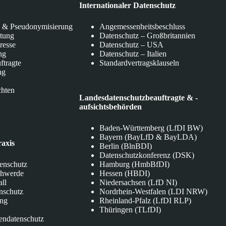
Internationaler Datenschutz
 & Pseudonymisierung
Angemessenheitsbeschluss
itung
Datenschutz – Großbritannien
eresse
Datenschutz – USA
ng
Datenschutz – Italien
ftragte
Standardvertragsklauseln
ng
chten
Landesdatenschutzbeauftragte & -
aufsichtsbehörden
Baden-Württemberg (LfDI BW)
Bayern (BayLfD & BayLDA)
raxis
Berlin (BlnBDI)
Datenschutzkonferenz (DSK)
tenschutz
Hamburg (HmbBfDI)
chwerde
Hessen (HBDI)
all
Niedersachsen (LfD NI)
nschutz
Nordrhein-Westfalen (LDI NRW)
ung
Rheinland-Pfalz (LfDI RLP)
Thüringen (TLfDI)
endatenschutz