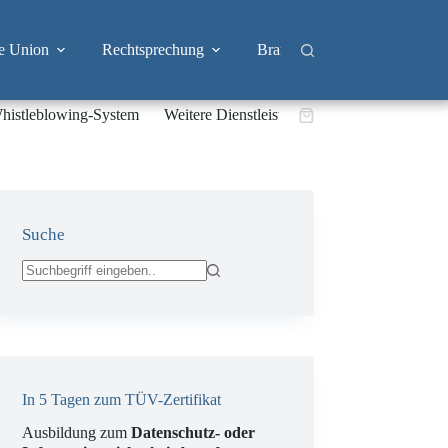
e Union
Rechtsprechung
Branchen
Big Tech & 
histleblowing-System
Weitere Dienstleistungen
Warenkorb
Suche
Keine
Ergebnisse
In 5 Tagen zum TÜV-Zertifikat
Ausbildung zum
Datenschutz- oder