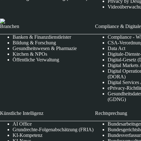
Privacy by Desi
Videoüberwach
Branchen
Compliance & Digitale
Banken & Finanzdienstleister
Compliance - Wh
Bildung & Forschung
CSA-Verordnung
Gesundheitswesen & Pharmazie
Data Act
Kirchen & NPOs
Digitale-Dienst
Öffentliche Verwaltung
Digital-Gesetz (
Digital Market
Digital Operatio
(DORA)
Digital Service
ePrivacy-Richtli
Gesundheitsdate
(GDNG)
Künstliche Intelligenz
Rechtsprechung
AI Office
Bundesarbeitsge
Grundrechte-Folgenabschätzung (FRIA)
Bundesgerichts
KI-Kompetenz
Bundesverfassun
KI-News
Bundesverwaltu