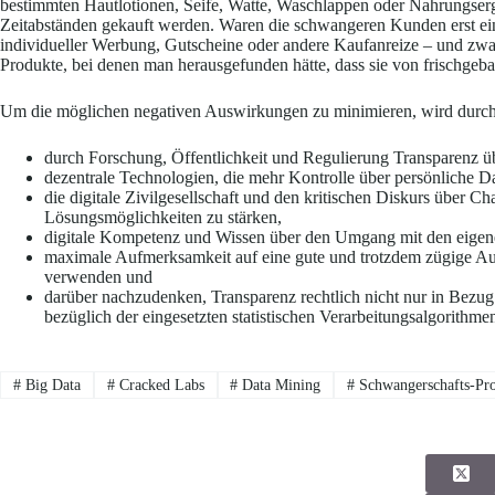
bestimmten Hautlotionen, Seife, Watte, Waschlappen oder Nahrungser
Zeitabständen gekauft werden. Waren die schwangeren Kunden erst einma
individueller Werbung, Gutscheine oder andere Kaufanreize – und zwar
Produkte, bei denen man herausgefunden hätte, dass sie von frischgeb
Um die möglichen negativen Auswirkungen zu minimieren, wird durc
durch Forschung, Öffentlichkeit und Regulierung Transparenz ü
dezentrale Technologien, die mehr Kontrolle über persönliche Da
die digitale Zivilgesellschaft und den kritischen Diskurs über 
Lösungsmöglichkeiten zu stärken,
digitale Kompetenz und Wissen über den Umgang mit den eigene
maximale Aufmerksamkeit auf eine gute und trotzdem zügige Au
verwenden und
darüber nachzudenken, Transparenz rechtlich nicht nur in Bezug
bezüglich der eingesetzten statistischen Verarbeitungsalgorithme
#
Big Data
#
Cracked Labs
#
Data Mining
#
Schwangerschafts-Pr