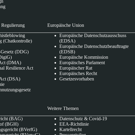
gn
ung
 Regulierung
Europäische Union
istleblowing
Europäische Datenschutzausschuss
 (Chatkontrolle)
(EDSA)
Europäische Datenschutzbeauftragte
e-Gesetz (DDG)
(EDSB)
DigiG)
Europäische Kommission
s Act (DMA)
Europäisches Parlament
nal Resilience Act
Europäischer Rat
Europäisches Recht
s Act (DSA)
Gesetzesvorhaben
nie
nnutzungsgesetz
Weitere Themen
richt (BAG)
Datenschutz & Covid-19
hof (BGH)
EEA-Richtlinie
gsgericht (BVerfG)
Kartellrecht
ngsgericht (BVerwG)
Presseprivileg