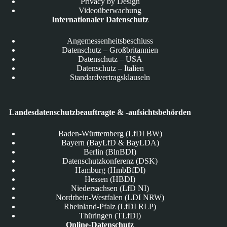
Privacy by Design
Videoüberwachung
Internationaler Datenschutz
Angemessenheitsbeschluss
Datenschutz – Großbritannien
Datenschutz – USA
Datenschutz – Italien
Standardvertragsklauseln
Landesdatenschutzbeauftragte & -aufsichtsbehörden
Baden-Württemberg (LfDI BW)
Bayern (BayLfD & BayLDA)
Berlin (BlnBDI)
Datenschutzkonferenz (DSK)
Hamburg (HmbBfDI)
Hessen (HBDI)
Niedersachsen (LfD NI)
Nordrhein-Westfalen (LDI NRW)
Rheinland-Pfalz (LfDI RLP)
Thüringen (TLfDI)
Online-Datenschutz