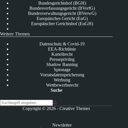
Bundesgerichtshof (BGH)
Bundesverfassungsgericht (BVerfG)
Bundesverwaltungsgericht (BVerwG)
Europäisches Gericht (EuG)
Europäischer Gerichtshof (EuGH)
Weitere Themen
Datenschutz & Covid-19
EEA-Richtlinie
Kartellrecht
Presseprivileg
Shadow Banning
Spionage
Vorratsdatenspeicherung
Werbung
Wettbewerbsrecht
Suche
K
Copyright © 2026 -
Creative Themes
e
i
n
Newsletter