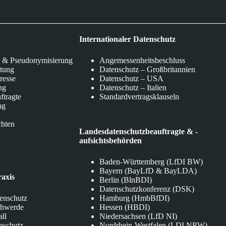
Internationaler Datenschutz
 & Pseudonymisierung
Angemessenheitsbeschluss
itung
Datenschutz – Großbritannien
eresse
Datenschutz – USA
ng
Datenschutz – Italien
ftragte
Standardvertragsklauseln
ng
chten
Landesdatenschutzbeauftragte & -
aufsichtsbehörden
Baden-Württemberg (LfDI BW)
Bayern (BayLfD & BayLDA)
raxis
Berlin (BlnBDI)
Datenschutzkonferenz (DSK)
tenschutz
Hamburg (HmbBfDI)
chwerde
Hessen (HBDI)
all
Niedersachsen (LfD NI)
nschutz
Nordrhein-Westfalen (LDI NRW)