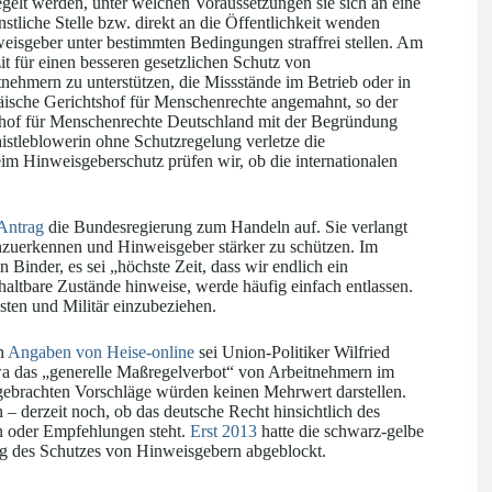
gelt werden, unter welchen Voraussetzungen sie sich an eine
stliche Stelle bzw. direkt an die Öffentlichkeit wenden
eisgeber unter bestimmten Bedingungen straffrei stellen. Am
t für einen besseren gesetzlichen Schutz von
tnehmern zu unterstützen, die Missstände im Betrieb oder in
äische Gerichtshof für Menschenrechte angemahnt, so der
tshof für Menschenrechte Deutschland mit der Begründung
Whistleblowerin ohne Schutzregelung verletze die
eim Hinweisgeberschutz prüfen wir, ob die internationalen
Antrag
die Bundesregierung zum Handeln auf. Sie verlangt
anzuerkennen und Hinweisgeber stärker zu schützen. Im
n Binder, es sei „höchste Zeit, dass wir endlich ein
altbare Zustände hinweise, werde häufig einfach entlassen.
ten und Militär einzubeziehen.
h
Angaben von Heise-online
sei Union-Politiker Wilfried
twa das „generelle Maßregelverbot“ von Arbeitnehmern im
ebrachten Vorschläge würden keinen Mehrwert darstellen.
– derzeit noch, ob das deutsche Recht hinsichtlich des
 oder Empfehlungen steht.
Erst 2013
hatte die schwarz-gelbe
g des Schutzes von Hinweisgebern abgeblockt.