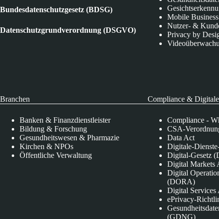
Gesichtserkenn
Bundesdatenschutzgesetz (BDSG)
Mobile Business
Nutzer- & Kund
Datenschutzgrundverordnung (DSGVO)
Privacy by Desi
Videoüberwach
Branchen
Compliance & Digitale
Banken & Finanzdienstleister
Compliance - Wh
Bildung & Forschung
CSA-Verordnung
Gesundheitswesen & Pharmazie
Data Act
Kirchen & NPOs
Digitale-Dienst
Öffentliche Verwaltung
Digital-Gesetz (
Digital Market
Digital Operatio
(DORA)
Digital Service
ePrivacy-Richtli
Gesundheitsdate
(GDNG)