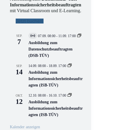
Informationssicherheitsbeauftragten
mit Virtual Classroom und E-Learning.
Jetzt buchen!
SEP.
07.09. 08:00
-
11.09. 17:00
V
7
i
Ausbildung zum
r
Datenschutzbeauftragten
t
(DSB-TÜV)
u
e
l
14.09. 08:00
-
18.09. 17:00
SEP.
l
14
Ausbildung zum
V
Informationssicherheitsbeauftr
e
r
agten (ISB-TÜV)
a
n
12.10. 08:00
-
16.10. 17:00
OKT.
s
12
Ausbildung zum
t
a
Informationssicherheitsbeauftr
l
agten (ISB-TÜV)
t
u
n
Kalender anzeigen