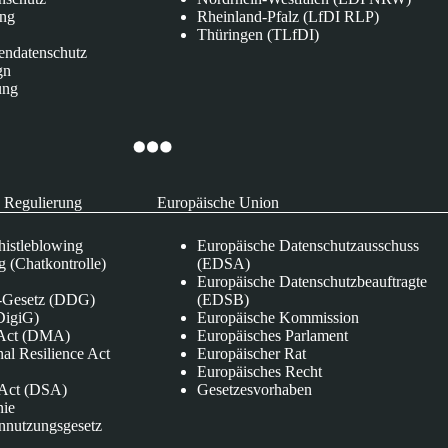
ung
Rheinland-Pfalz (LfDI RLP)
Thüringen (TLfDI)
endatenschutz
gn
ung
 Regulierung
Europäische Union
istleblowing
Europäische Datenschutzausschuss
 (Chatkontrolle)
(EDSA)
Europäische Datenschutzbeauftragte
e-Gesetz (DDG)
(EDSB)
DigiG)
Europäische Kommission
s Act (DMA)
Europäisches Parlament
nal Resilience Act
Europäischer Rat
Europäisches Recht
s Act (DSA)
Gesetzesvorhaben
nie
nnutzungsgesetz