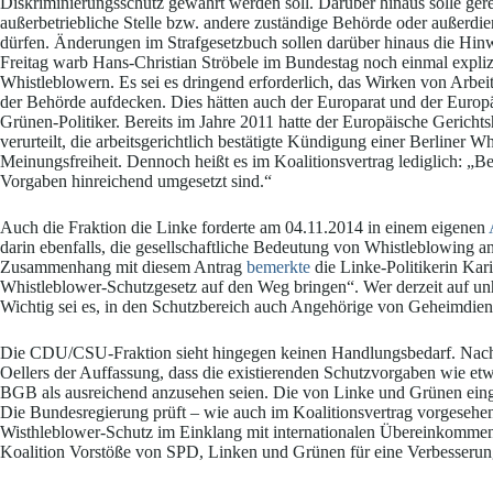
Diskriminierungsschutz gewährt werden soll. Darüber hinaus solle gere
außerbetriebliche Stelle bzw. andere zuständige Behörde oder außerdien
dürfen. Änderungen im Strafgesetzbuch sollen darüber hinaus die Hinw
Freitag warb Hans-Christian Ströbele im Bundestag noch einmal explizi
Whistleblowern. Es sei es dringend erforderlich, das Wirken von Arbei
der Behörde aufdecken. Dies hätten auch der Europarat und der Europ
Grünen-Politiker. Bereits im Jahre 2011 hatte der Europäische Gerich
verurteilt, die arbeitsgerichtlich bestätigte Kündigung einer Berliner 
Meinungsfreiheit. Dennoch heißt es im Koalitionsvertrag lediglich: „B
Vorgaben hinreichend umgesetzt sind.“
Auch die Fraktion die Linke forderte am 04.11.2014 in einem eigenen
darin ebenfalls, die gesellschaftliche Bedeutung von Whistleblowing 
Zusammenhang mit diesem Antrag
bemerkte
die Linke-Politikerin Kari
Whistleblower-Schutzgesetz auf den Weg bringen“. Wer derzeit auf unh
Wichtig sei es, in den Schutzbereich auch Angehörige von Geheimdiens
Die CDU/CSU-Fraktion sieht hingegen keinen Handlungsbedarf. Nac
Oellers der Auffassung, dass die existierenden Schutzvorgaben wie e
BGB als ausreichend anzusehen seien. Die von Linke und Grünen eing
Die Bundesregierung prüft – wie auch im Koalitionsvertrag vorgesehen 
Wisthleblower-Schutz im Einklang mit internationalen Übereinkommen
Koalition Vorstöße von SPD, Linken und Grünen für eine Verbesserun