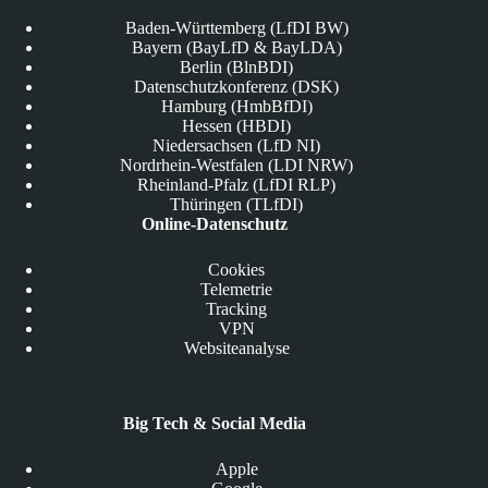
Baden-Württemberg (LfDI BW)
Bayern (BayLfD & BayLDA)
Berlin (BlnBDI)
Datenschutzkonferenz (DSK)
Hamburg (HmbBfDI)
Hessen (HBDI)
Niedersachsen (LfD NI)
Nordrhein-Westfalen (LDI NRW)
Rheinland-Pfalz (LfDI RLP)
Thüringen (TLfDI)
Online-Datenschutz
Cookies
Telemetrie
Tracking
VPN
Websiteanalyse
Big Tech & Social Media
Apple