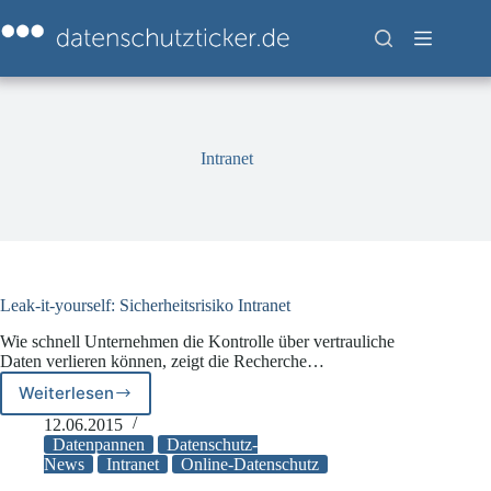
Zum
Inhalt
springen
Intranet
Leak-it-yourself: Sicherheitsrisiko Intranet
Wie schnell Unternehmen die Kontrolle über vertrauliche
Daten verlieren können, zeigt die Recherche…
Weiterlesen
Leak-
it-
12.06.2015
yourself:
Datenpannen
Datenschutz-
Sicherheitsrisiko
News
Intranet
Online-Datenschutz
Intranet