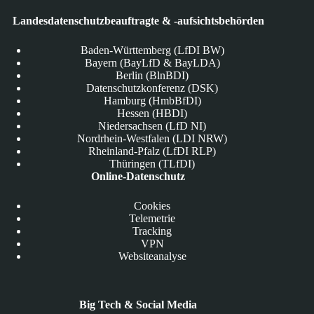
Landesdatenschutzbeauftragte & -aufsichtsbehörden
Baden-Württemberg (LfDI BW)
Bayern (BayLfD & BayLDA)
Berlin (BlnBDI)
Datenschutzkonferenz (DSK)
Hamburg (HmbBfDI)
Hessen (HBDI)
Niedersachsen (LfD NI)
Nordrhein-Westfalen (LDI NRW)
Rheinland-Pfalz (LfDI RLP)
Thüringen (TLfDI)
Online-Datenschutz
Cookies
Telemetrie
Tracking
VPN
Websiteanalyse
Big Tech & Social Media