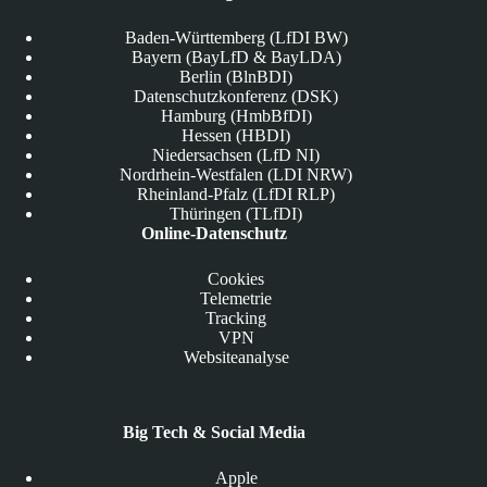
Baden-Württemberg (LfDI BW)
Bayern (BayLfD & BayLDA)
Berlin (BlnBDI)
Datenschutzkonferenz (DSK)
Hamburg (HmbBfDI)
Hessen (HBDI)
Niedersachsen (LfD NI)
Nordrhein-Westfalen (LDI NRW)
Rheinland-Pfalz (LfDI RLP)
Thüringen (TLfDI)
Online-Datenschutz
Cookies
Telemetrie
Tracking
VPN
Websiteanalyse
Big Tech & Social Media
Apple