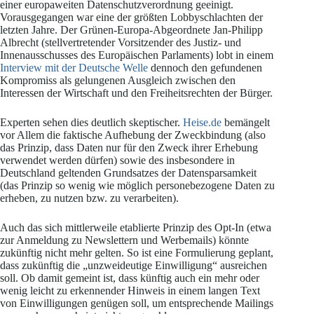
einer europaweiten Datenschutzverordnung geeinigt.
Vorausgegangen war eine der größten Lobbyschlachten der
letzten Jahre. Der Grünen-Europa-Abgeordnete Jan-Philipp
Albrecht (stellvertretender Vorsitzender des Justiz- und
Innenausschusses des Europäischen Parlaments) lobt in einem
Interview mit der Deutsche Welle
dennoch den gefundenen
Kompromiss als gelungenen Ausgleich zwischen den
Interessen der Wirtschaft und den Freiheitsrechten der Bürger.
Experten sehen dies deutlich skeptischer.
Heise.de
bemängelt
vor Allem die faktische Aufhebung der Zweckbindung (also
das Prinzip, dass Daten nur für den Zweck ihrer Erhebung
verwendet werden dürfen) sowie des insbesondere in
Deutschland geltenden Grundsatzes der Datensparsamkeit
(das Prinzip so wenig wie möglich personebezogene Daten zu
erheben, zu nutzen bzw. zu verarbeiten).
Auch das sich mittlerweile etablierte Prinzip des Opt-In (etwa
zur Anmeldung zu Newslettern und Werbemails) könnte
zukünftig nicht mehr gelten. So ist eine Formulierung geplant,
dass zukünftig die „unzweideutige Einwilligung“ ausreichen
soll. Ob damit gemeint ist, dass künftig auch ein mehr oder
wenig leicht zu erkennender Hinweis in einem langen Text
von Einwilligungen genügen soll, um entsprechende Mailings