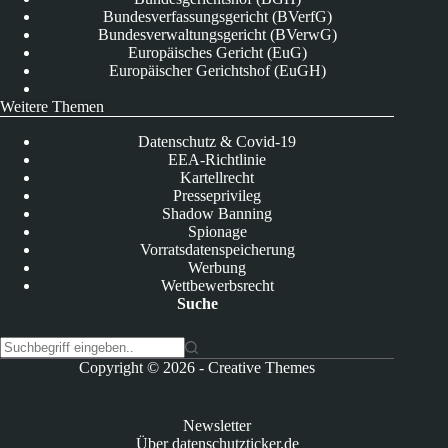
Bundesverfassungsgericht (BVerfG)
Bundesverwaltungsgericht (BVerwG)
Europäisches Gericht (EuG)
Europäischer Gerichtshof (EuGH)
Weitere Themen
Datenschutz & Covid-19
EEA-Richtlinie
Kartellrecht
Presseprivileg
Shadow Banning
Spionage
Vorratsdatenspeicherung
Werbung
Wettbewerbsrecht
Suche
K
Copyright © 2026 -
Creative Themes
e
i
n
Newsletter
e
Über datenschutzticker.de