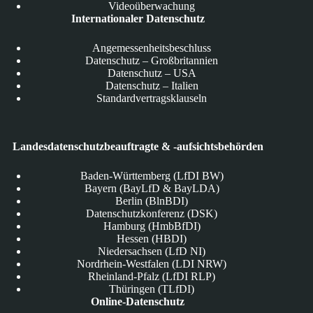
Videoüberwachung
Internationaler Datenschutz
Angemessenheitsbeschluss
Datenschutz – Großbritannien
Datenschutz – USA
Datenschutz – Italien
Standardvertragsklauseln
Landesdatenschutzbeauftragte & -aufsichtsbehörden
Baden-Württemberg (LfDI BW)
Bayern (BayLfD & BayLDA)
Berlin (BlnBDI)
Datenschutzkonferenz (DSK)
Hamburg (HmbBfDI)
Hessen (HBDI)
Niedersachsen (LfD NI)
Nordrhein-Westfalen (LDI NRW)
Rheinland-Pfalz (LfDI RLP)
Thüringen (TLfDI)
Online-Datenschutz