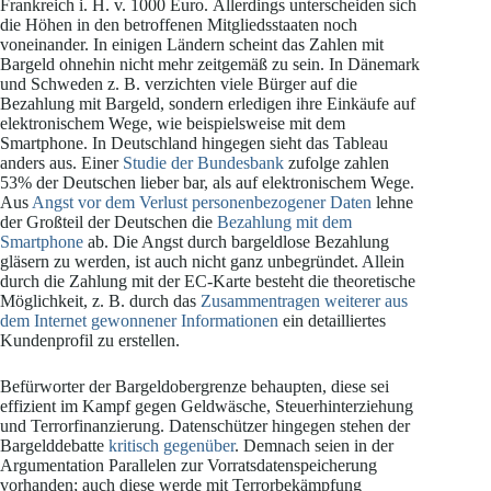
Frankreich i. H. v. 1000 Euro. Allerdings unterscheiden sich
die Höhen in den betroffenen Mitgliedsstaaten noch
voneinander. In einigen Ländern scheint das Zahlen mit
Bargeld ohnehin nicht mehr zeitgemäß zu sein. In Dänemark
und Schweden z. B. verzichten viele Bürger auf die
Bezahlung mit Bargeld, sondern erledigen ihre Einkäufe auf
elektronischem Wege, wie beispielsweise mit dem
Smartphone. In Deutschland hingegen sieht das Tableau
anders aus. Einer
Studie der Bundesbank
zufolge zahlen
53% der Deutschen lieber bar, als auf elektronischem Wege.
Aus
Angst vor dem Verlust personenbezogener Daten
lehne
der Großteil der Deutschen die
Bezahlung mit dem
Smartphone
ab. Die Angst durch bargeldlose Bezahlung
gläsern zu werden, ist auch nicht ganz unbegründet. Allein
durch die Zahlung mit der EC-Karte besteht die theoretische
Möglichkeit, z. B. durch das
Zusammentragen weiterer aus
dem Internet gewonnener Informationen
ein detailliertes
Kundenprofil zu erstellen.
Befürworter der Bargeldobergrenze behaupten, diese sei
effizient im Kampf gegen Geldwäsche, Steuerhinterziehung
und Terrorfinanzierung. Datenschützer hingegen stehen der
Bargelddebatte
kritisch gegenüber
. Demnach seien in der
Argumentation Parallelen zur Vorratsdatenspeicherung
vorhanden; auch diese werde mit Terrorbekämpfung