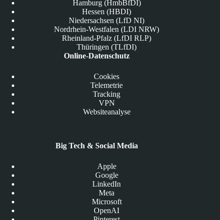
Hamburg (HmbBfDI)
Hessen (HBDI)
Niedersachsen (LfD NI)
Nordrhein-Westfalen (LDI NRW)
Rheinland-Pfalz (LfDI RLP)
Thüringen (TLfDI)
Online-Datenschutz
Cookies
Telemetrie
Tracking
VPN
Websiteanalyse
Big Tech & Social Media
Apple
Google
LinkedIn
Meta
Microsoft
OpenAI
Pinterest