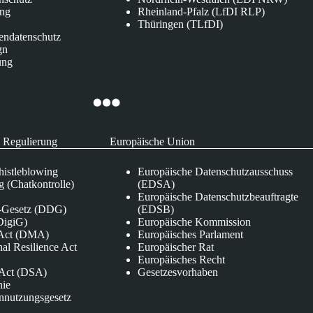
ung
Rheinland-Pfalz (LfDI RLP)
Thüringen (TLfDI)
endatenschutz
gn
ung
 Regulierung
Europäische Union
istleblowing
Europäische Datenschutzausschuss
 (Chatkontrolle)
(EDSA)
Europäische Datenschutzbeauftragte
e-Gesetz (DDG)
(EDSB)
DigiG)
Europäische Kommission
s Act (DMA)
Europäisches Parlament
nal Resilience Act
Europäischer Rat
Europäisches Recht
s Act (DSA)
Gesetzesvorhaben
nie
nnutzungsgesetz