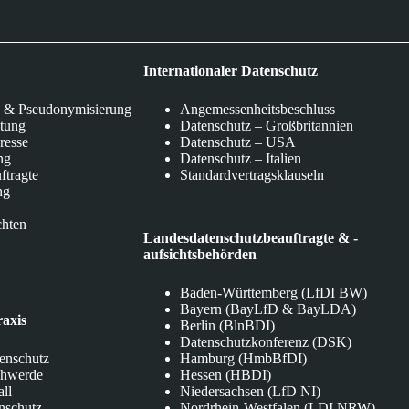
Internationaler Datenschutz
 & Pseudonymisierung
Angemessenheitsbeschluss
itung
Datenschutz – Großbritannien
eresse
Datenschutz – USA
ng
Datenschutz – Italien
ftragte
Standardvertragsklauseln
ng
chten
Landesdatenschutzbeauftragte & -
aufsichtsbehörden
Baden-Württemberg (LfDI BW)
Bayern (BayLfD & BayLDA)
raxis
Berlin (BlnBDI)
Datenschutzkonferenz (DSK)
tenschutz
Hamburg (HmbBfDI)
chwerde
Hessen (HBDI)
all
Niedersachsen (LfD NI)
nschutz
Nordrhein-Westfalen (LDI NRW)