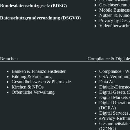
Gesichtserkenn
Bundesdatenschutzgesetz (BDSG)
Mobile Business
Nutzer- & Kund
Datenschutzgrundverordnung (DSGVO)
Privacy by Desi
Videoüberwach
Branchen
Compliance & Digitale
Banken & Finanzdienstleister
Compliance - Wh
Bildung & Forschung
CSA-Verordnung
Gesundheitswesen & Pharmazie
Data Act
Kirchen & NPOs
Digitale-Dienst
Öffentliche Verwaltung
Digital-Gesetz (
Digital Market
Digital Operatio
(DORA)
Digital Service
ePrivacy-Richtli
Gesundheitsdate
(GDNG)