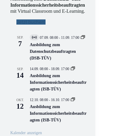
Informationssicherheitsbeauftragten
mit Virtual Classroom und E-Learning.
Jetzt buchen!
SEP.
07.09. 08:00
-
11.09. 17:00
V
7
i
Ausbildung zum
r
Datenschutzbeauftragten
t
(DSB-TÜV)
u
e
l
14.09. 08:00
-
18.09. 17:00
SEP.
l
14
Ausbildung zum
V
Informationssicherheitsbeauftr
e
r
agten (ISB-TÜV)
a
n
12.10. 08:00
-
16.10. 17:00
OKT.
s
12
Ausbildung zum
t
a
Informationssicherheitsbeauftr
l
agten (ISB-TÜV)
t
u
n
Kalender anzeigen