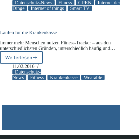
beim
Datenschutz-News
Fitness
GPEN
Internet der
Internet
Dinge
Internet of things
Smart TV
der
Dinge
Laufen für die Krankenkasse
Immer mehr Menschen nutzen Fitness-Tracker – aus den
unterschiedlichsten Gründen, unterschiedlich häufig und…
Weiterlesen
Laufen
für
11.02.2016
die
Datenschutz-
Krankenkasse
News
Fitness
Krankenkasse
Wearable