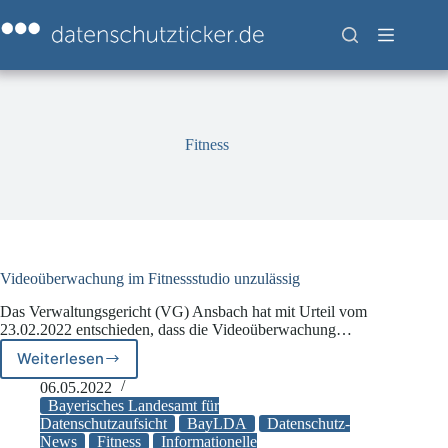
Zum
Inhalt
springen
Fitness
Videoüberwachung im Fitnessstudio unzulässig
Das Verwaltungsgericht (VG) Ansbach hat mit Urteil vom
23.02.2022 entschieden, dass die Videoüberwachung…
Weiterlesen
Videoüberwachung
im
06.05.2022
Fitnessstudio
Bayerisches Landesamt für
unzulässig
Datenschutzaufsicht
BayLDA
Datenschutz-
News
Fitness
Informationelle