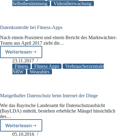
Selbstbestimmung
Videoüberwachung
Datenkontrolle bei Fitness-Apps
Nach einem Praxistest und einem Bericht des Marktwächter-
Teams aus April 2017 zieht die…
Weiterlesen
Datenkontrolle
bei
23.11.2017
Fitness-
Fitness
Fitness Apps
Verbraucherzentrale
Apps
NRW
Wearables
Mangelhafter Datenschutz beim Internet der Dinge
Wie das Bayrische Landesamt für Datenschutzaufsicht
(BayLDA) mitteilt, bestehen erhebliche Mängel hinsichtlich
des…
Weiterlesen
Mangelhafter
Datenschutz
05.10.2016