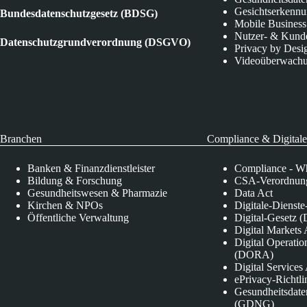
Gesichtserkenn
Bundesdatenschutzgesetz (BDSG)
Mobile Business
Nutzer- & Kund
Datenschutzgrundverordnung (DSGVO)
Privacy by Desi
Videoüberwach
Branchen
Compliance & Digitale
Banken & Finanzdienstleister
Compliance - Wh
Bildung & Forschung
CSA-Verordnung
Gesundheitswesen & Pharmazie
Data Act
Kirchen & NPOs
Digitale-Dienst
Öffentliche Verwaltung
Digital-Gesetz (
Digital Market
Digital Operatio
(DORA)
Digital Service
ePrivacy-Richtli
Gesundheitsdate
(GDNG)