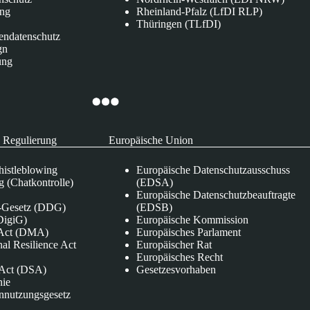
ung
Rheinland-Pfalz (LfDI RLP)
Thüringen (TLfDI)
endatenschutz
gn
ung
 Regulierung
Europäische Union
istleblowing
Europäische Datenschutzausschuss
 (Chatkontrolle)
(EDSA)
Europäische Datenschutzbeauftragte
e-Gesetz (DDG)
(EDSB)
DigiG)
Europäische Kommission
s Act (DMA)
Europäisches Parlament
nal Resilience Act
Europäischer Rat
Europäisches Recht
s Act (DSA)
Gesetzesvorhaben
nie
nnutzungsgesetz