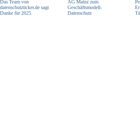
Das Team von
AG Mainz zum
Pe
datenschutzticker.de sagt
Geschäftsmodell-
Er
Danke für 2025
Datenschutz
Tä
23.12.2025
04.06.2025