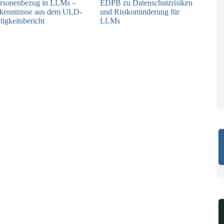
rsonenbezug in LLMs –
EDPB zu Datenschutzrisiken
kenntnisse aus dem ULD-
und Risikominderung für
tigkeitsbericht
LLMs
13.05.2025
12.05.2025