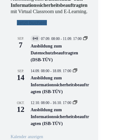
Informationssicherheitsbeauftragten
mit Virtual Classroom und E-Learning.
Jetzt buchen!
SEP.
07.09. 08:00
-
11.09. 17:00
V
7
i
Ausbildung zum
r
Datenschutzbeauftragten
t
(DSB-TÜV)
u
e
l
14.09. 08:00
-
18.09. 17:00
SEP.
l
14
Ausbildung zum
V
Informationssicherheitsbeauftr
e
r
agten (ISB-TÜV)
a
n
12.10. 08:00
-
16.10. 17:00
OKT.
s
12
Ausbildung zum
t
a
Informationssicherheitsbeauftr
l
agten (ISB-TÜV)
t
u
n
Kalender anzeigen