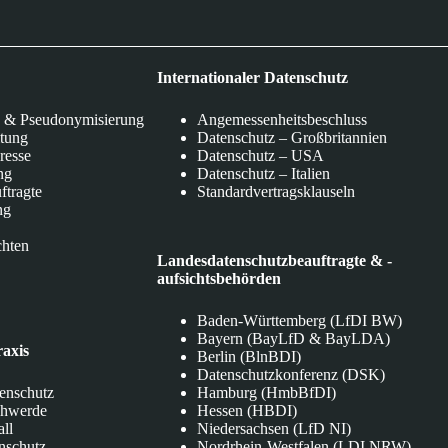
Internationaler Datenschutz
 & Pseudonymisierung
Angemessenheitsbeschluss
itung
Datenschutz – Großbritannien
eresse
Datenschutz – USA
ng
Datenschutz – Italien
ftragte
Standardvertragsklauseln
ng
chten
Landesdatenschutzbeauftragte & -
aufsichtsbehörden
Baden-Württemberg (LfDI BW)
Bayern (BayLfD & BayLDA)
raxis
Berlin (BlnBDI)
Datenschutzkonferenz (DSK)
tenschutz
Hamburg (HmbBfDI)
chwerde
Hessen (HBDI)
all
Niedersachsen (LfD NI)
nschutz
Nordrhein-Westfalen (LDI NRW)