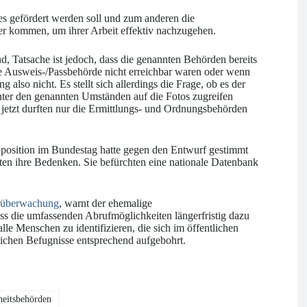
es gefördert werden soll und zum anderen die
lder kommen, um ihrer Arbeit effektiv nachzugehen.
d, Tatsache ist jedoch, dass die genannten Behörden bereits
die Ausweis-/Passbehörde nicht erreichbar waren oder wenn
 also nicht. Es stellt sich allerdings die Frage, ob es der
ter den genannten Umständen auf die Fotos zugreifen
 jetzt durften nur die Ermittlungs- und Ordnungsbehörden
pposition im Bundestag hatte gegen den Entwurf gestimmt
ten ihre Bedenken. Sie befürchten eine nationale Datenbank
eoüberwachung
, warnt der ehemalige
ass die umfassenden Abrufmöglichkeiten längerfristig dazu
e Menschen zu identifizieren, die sich im öffentlichen
lichen Befugnisse entsprechend aufgebohrt.
heitsbehörden