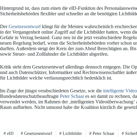
Hintergrund ist, dass zum einen die eID-Funktion des Personalausweis
Sicherheitsbehörden flexibler und schneller an die benötigten Lichtbi
Der
Gesetzesentwurf
klingt für die Meisten wahrscheinlich erschrecken
in der Vergangenheit online Zugriff auf die Lichtbilder hatten, wenn 
Gefahr in Verzug bestand. Ganz neu ist die jetzt verabschiedete Regelung
neuen Regelung bedarf, wenn die Sicherheitsbehörden vorher schon un
durften. Außerdem steigt der Kreis der zum Abruf Berechtigten an. Bis
sowie Steuer- und Zollfahnder die Lichtbilder abgreifen.
Kritik steht dem Gesetzesentwurf allerdings dennoch entgegen. Die O
und auch Datenschützer, Informatiker und Rechtswissenschaftler äußer
für Lichtbilder welche verfassungsrechtlich bedenklich ist.
Im Zuge der jüngst verabschiedeten Gesetze, wie die
intelligente Vid
Bundesdatenschutzbeauftragte
Peter Schaar
es sei damit zu rechnen, d
verwendet werden, im Rahmen der ‚intelligenten Videoüberwachung‘ all
Raum aufhielten. Nicht umsonst habe die Koalition kürzlich die gesetz
#
eID
#
Gesetzesentwurf
#
Lichtbilder
#
Peter Schaar
#
Sicher