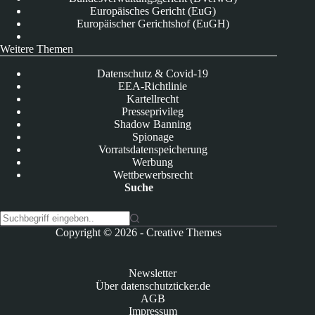
Europäisches Gericht (EuG)
Europäischer Gerichtshof (EuGH)
Weitere Themen
Datenschutz & Covid-19
EEA-Richtlinie
Kartellrecht
Presseprivileg
Shadow Banning
Spionage
Vorratsdatenspeicherung
Werbung
Wettbewerbsrecht
Suche
K
Copyright © 2026 -
Creative Themes
e
i
n
Newsletter
e
Über datenschutzticker.de
E
AGB
r
Impressum