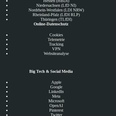
Hessen (HBDI)
Niedersachsen (LfD NI)
Nordrhein-Westfalen (LDI NRW)
Rheinland-Pfalz (LfDI RLP)
Thüringen (TLfDI)
Online-Datenschutz
Cookies
Telemetrie
Tracking
VPN
Websiteanalyse
Big Tech & Social Media
Apple
Google
LinkedIn
Meta
Microsoft
OpenAI
Pinterest
Twitter