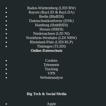
Baden-Württemberg (LfDI BW)
Bayern (BayLfD & BayLDA)
Berlin (BlnBDI)
Datenschutzkonferenz (DSK)
Hamburg (HmbBfDI)
Hessen (HBDI)
Niedersachsen (LfD NI)
Nordrhein-Westfalen (LDI NRW)
Rheinland-Pfalz (LfDI RLP)
Thüringen (TLfDI)
Online-Datenschutz
Cookies
Telemetrie
Tracking
VPN
Websiteanalyse
Big Tech & Social Media
Apple