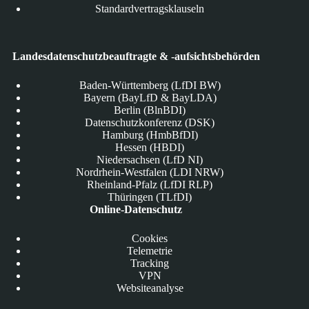
Standardvertragsklauseln
Landesdatenschutzbeauftragte & -aufsichtsbehörden
Baden-Württemberg (LfDI BW)
Bayern (BayLfD & BayLDA)
Berlin (BlnBDI)
Datenschutzkonferenz (DSK)
Hamburg (HmbBfDI)
Hessen (HBDI)
Niedersachsen (LfD NI)
Nordrhein-Westfalen (LDI NRW)
Rheinland-Pfalz (LfDI RLP)
Thüringen (TLfDI)
Online-Datenschutz
Cookies
Telemetrie
Tracking
VPN
Websiteanalyse