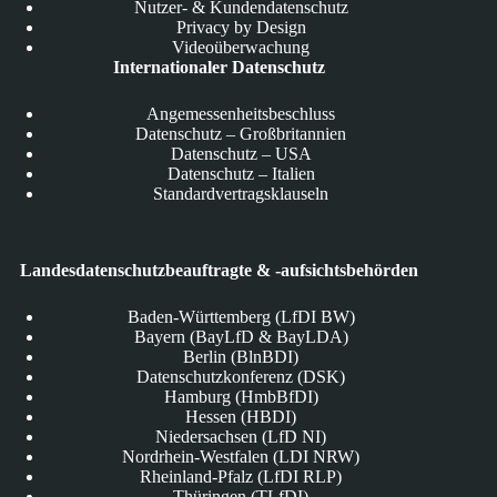
Nutzer- & Kundendatenschutz
Privacy by Design
Videoüberwachung
Internationaler Datenschutz
Angemessenheitsbeschluss
Datenschutz – Großbritannien
Datenschutz – USA
Datenschutz – Italien
Standardvertragsklauseln
Landesdatenschutzbeauftragte & -aufsichtsbehörden
Baden-Württemberg (LfDI BW)
Bayern (BayLfD & BayLDA)
Berlin (BlnBDI)
Datenschutzkonferenz (DSK)
Hamburg (HmbBfDI)
Hessen (HBDI)
Niedersachsen (LfD NI)
Nordrhein-Westfalen (LDI NRW)
Rheinland-Pfalz (LfDI RLP)
Thüringen (TLfDI)