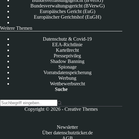
Bundesverfassungsgericht (BVerfG)
Bundesverwaltungsgericht (BVerwG)
Europäisches Gericht (EuG)
Europäischer Gerichtshof (EuGH)
Weitere Themen
Datenschutz & Covid-19
EEA-Richtlinie
Kartellrecht
Presseprivileg
Shadow Banning
Spionage
Vorratsdatenspeicherung
Werbung
Wettbewerbsrecht
Suche
K
Copyright © 2026 -
Creative Themes
e
i
n
Newsletter
e
Über datenschutzticker.de
E
AGB