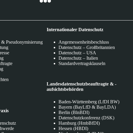
Internationaler Datenschutz
 & Pseudonymisierung
Angemessenheitsbeschluss
itung
Datenschutz – Großbritannien
eresse
Datenschutz – USA
ng
Datenschutz – Italien
ftragte
Standardvertragsklauseln
ng
chten
Landesdatenschutzbeauftragte & -
aufsichtsbehörden
Baden-Württemberg (LfDI BW)
Bayern (BayLfD & BayLDA)
raxis
Berlin (BlnBDI)
Datenschutzkonferenz (DSK)
tenschutz
Hamburg (HmbBfDI)
chwerde
Hessen (HBDI)