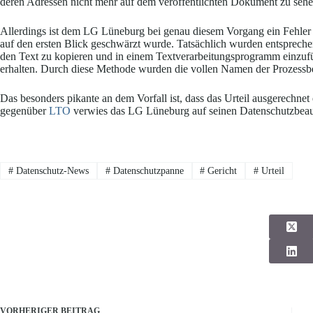
deren Adressen nicht mehr auf dem veröffentlichten Dokument zu sehe
Allerdings ist dem LG Lüneburg bei genau diesem Vorgang ein Fehler un
auf den ersten Blick geschwärzt wurde. Tatsächlich wurden entspreche
den Text zu kopieren und in einem Textverarbeitungsprogramm einzufü
erhalten. Durch diese Methode wurden die vollen Namen der Prozessbet
Das besonders pikante an dem Vorfall ist, dass das Urteil ausgerech
gegenüber
LTO
verwies das LG Lüneburg auf seinen Datenschutzbeau
#
Datenschutz-News
#
Datenschutzpanne
#
Gericht
#
Urteil
VORHERIGER
BEITRAG