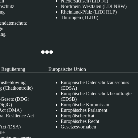
all
Niedersachsen (LfD NI)
nschutz
Nordrhein-Westfalen (LDI NRW)
ung
Rheinland-Pfalz (LfDI RLP)
Thüringen (TLfDI)
endatenschutz
gn
ung
 Regulierung
Europäische Union
istleblowing
Europäische Datenschutzausschuss
 (Chatkontrolle)
(EDSA)
Europäische Datenschutzbeauftragte
e-Gesetz (DDG)
(EDSB)
DigiG)
Europäische Kommission
s Act (DMA)
Europäisches Parlament
nal Resilience Act
Europäischer Rat
Europäisches Recht
s Act (DSA)
Gesetzesvorhaben
nie
nnutzungsgesetz