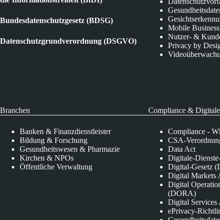
Datenschutzvorf
Gesundheitsdate
Gesichtserkenn
Bundesdatenschutzgesetz (BDSG)
Mobile Business
Nutzer- & Kund
Datenschutzgrundverordnung (DSGVO)
Privacy by Desi
Videoüberwach
Branchen
Compliance & Digitale
Banken & Finanzdienstleister
Compliance - Wh
Bildung & Forschung
CSA-Verordnung
Gesundheitswesen & Pharmazie
Data Act
Kirchen & NPOs
Digitale-Dienst
Öffentliche Verwaltung
Digital-Gesetz (
Digital Market
Digital Operatio
(DORA)
Digital Service
ePrivacy-Richtli
Gesundheitsdate