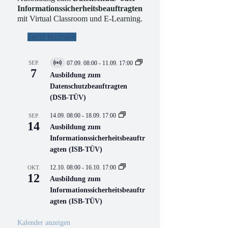
Informationssicherheitsbeauftragten
mit Virtual Classroom und E-Learning.
Jetzt buchen!
SEP.
07.09. 08:00
-
11.09. 17:00
V
7
i
Ausbildung zum
r
Datenschutzbeauftragten
t
(DSB-TÜV)
u
e
l
14.09. 08:00
-
18.09. 17:00
SEP.
l
14
Ausbildung zum
V
Informationssicherheitsbeauftr
e
r
agten (ISB-TÜV)
a
n
12.10. 08:00
-
16.10. 17:00
OKT.
s
12
Ausbildung zum
t
a
Informationssicherheitsbeauftr
l
agten (ISB-TÜV)
t
u
n
Kalender anzeigen