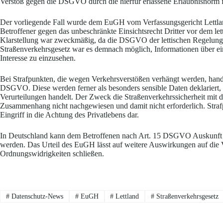
Verstoß gegen die DSGVO durch die hierfür erlassene Erlaubnisnorm f
Der vorliegende Fall wurde dem EuGH vom Verfassungsgericht Lettlan
Betroffener gegen das unbeschränkte Einsichtsrecht Dritter vor dem let
Klarstellung war zweckmäßig, da die DSGVO der lettischen Regelung i
Straßenverkehrsgesetz war es demnach möglich, Informationen über ei
Interesse zu einzusehen.
Bei Strafpunkten, die wegen Verkehrsverstößen verhängt werden, hand
DSGVO. Diese werden ferner als besonders sensible Daten deklariert, 
Verurteilungen handelt. Der Zweck die Straßenverkehrssicherheit mit di
Zusammenhang nicht nachgewiesen und damit nicht erforderlich. Strafp
Eingriff in die Achtung des Privatlebens dar.
In Deutschland kann dem Betroffenen nach Art. 15 DSGVO Auskunft üb
werden. Das Urteil des EuGH lässt auf weitere Auswirkungen auf die V
Ordnungswidrigkeiten schließen.
#
Datenschutz-News
#
EuGH
#
Lettland
#
Straßenverkehrsgesetz