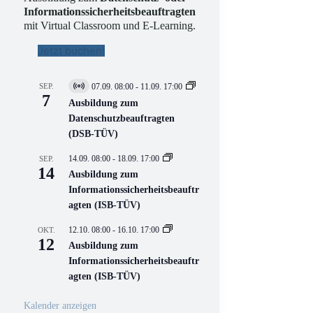
Informationssicherheitsbeauftragten
mit Virtual Classroom und E-Learning.
Jetzt buchen!
SEP.
07.09. 08:00
-
11.09. 17:00
V
7
i
Ausbildung zum
r
Datenschutzbeauftragten
t
(DSB-TÜV)
u
e
l
14.09. 08:00
-
18.09. 17:00
SEP.
l
14
Ausbildung zum
V
Informationssicherheitsbeauftr
e
r
agten (ISB-TÜV)
a
n
12.10. 08:00
-
16.10. 17:00
OKT.
s
12
Ausbildung zum
t
a
Informationssicherheitsbeauftr
l
agten (ISB-TÜV)
t
u
n
Kalender anzeigen