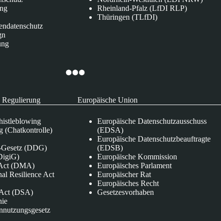
ung
Rheinland-Pfalz (LfDI RLP)
Thüringen (TLfDI)
endatenschutz
gn
ung
 Regulierung
Europäische Union
istleblowing
Europäische Datenschutzausschuss
 (Chatkontrolle)
(EDSA)
Europäische Datenschutzbeauftragte
e-Gesetz (DDG)
(EDSB)
DigiG)
Europäische Kommission
s Act (DMA)
Europäisches Parlament
nal Resilience Act
Europäischer Rat
Europäisches Recht
s Act (DSA)
Gesetzesvorhaben
nie
nnutzungsgesetz