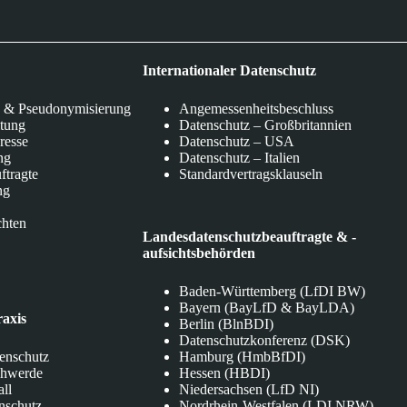
Internationaler Datenschutz
 & Pseudonymisierung
Angemessenheitsbeschluss
itung
Datenschutz – Großbritannien
eresse
Datenschutz – USA
ng
Datenschutz – Italien
ftragte
Standardvertragsklauseln
ng
chten
Landesdatenschutzbeauftragte & -
aufsichtsbehörden
Baden-Württemberg (LfDI BW)
Bayern (BayLfD & BayLDA)
raxis
Berlin (BlnBDI)
Datenschutzkonferenz (DSK)
tenschutz
Hamburg (HmbBfDI)
chwerde
Hessen (HBDI)
all
Niedersachsen (LfD NI)
nschutz
Nordrhein-Westfalen (LDI NRW)