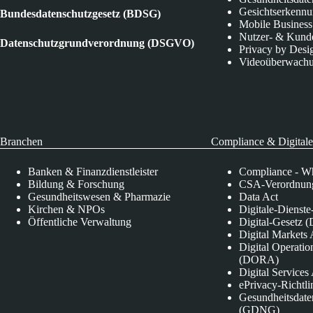
Gesichtserkenn
Bundesdatenschutzgesetz (BDSG)
Mobile Business
Nutzer- & Kund
Datenschutzgrundverordnung (DSGVO)
Privacy by Desi
Videoüberwach
Branchen
Compliance & Digitale
Banken & Finanzdienstleister
Compliance - Wh
Bildung & Forschung
CSA-Verordnung
Gesundheitswesen & Pharmazie
Data Act
Kirchen & NPOs
Digitale-Dienst
Öffentliche Verwaltung
Digital-Gesetz (
Digital Market
Digital Operatio
(DORA)
Digital Service
ePrivacy-Richtli
Gesundheitsdate
(GDNG)